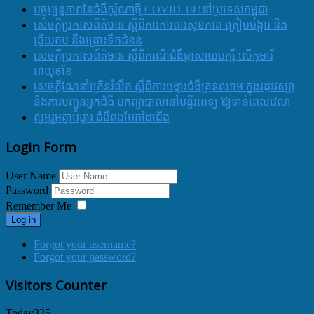
បច្ចុប្បន្នភាពនៃជំងឺកូរ៉ូណាថ្មី COVID-19 នៅប្រទេសកម្ពុជា
សេចក្តីប្រកាសព័ត៌មាន ស្តីពីការការពារសុខភាព ត្រៀមបង្ការ និង
ឆ្លើយតប នឹងគ្រោះទឹកជំនន់
សេចក្តីប្រកាសព័ត៌មាន ស្តីពីករណីជំងឺផ្តាសាយបក្សី លើកុមារី
អាយុ៩ខែ
សេចក្ដីណែនាំក្រើនរំលឹក ស្ដីពីការបង្ការជំងឺគ្រុនឈាម ក្នុងរដូវវស្សា
និងការបញ្ជូនអ្នកជំងឺ មកព្យាបាលនៅមន្ទីរពេទ្យ ឱ្យទាន់ពេលវេលា
សូមរួមគ្នាបង្ការ ជំងឺពងបែកដៃជើង
Login Form
User Name
Password
Remember Me
Log in
Forgot your username?
Forgot your password?
Visitors Counter
Today
335