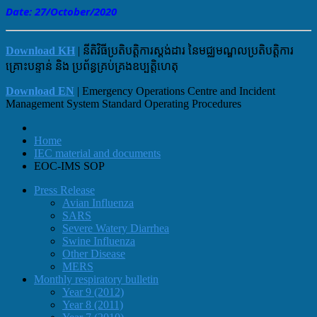
Date: 27
/October
/2020
Download KH
| នីតិវិធីប្រតិបត្តិការស្តង់ដារ នៃមជ្ឈមណ្ឌលប្រតិបត្តិការ
គ្រោះបន្ទាន់ និង ប្រព័ន្ធគ្រប់គ្រងឧប្បត្តិហេតុ
Download EN
| Emergency Operations Centre and Incident
Management System Standard Operating Procedures
Home
IEC material and documents
EOC-IMS SOP
Press Release
Avian Influenza
SARS
Severe Watery Diarrhea
Swine Influenza
Other Disease
MERS
Monthly respiratory bulletin
Year 9 (2012)
Year 8 (2011)