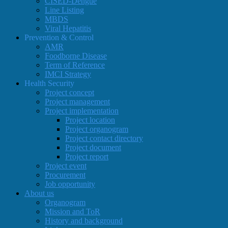
CISED-Dengue
Line Listing
MBDS
Viral Hepatitis
Prevention & Control
AMR
Foodborne Disease
Term of Reference
IMCI Strategy
Health Security
Project concept
Project management
Project implementation
Project location
Project organogram
Project contact directory
Project document
Project report
Project event
Procurement
Job opportunity
About us
Organogram
Mission and ToR
History and background