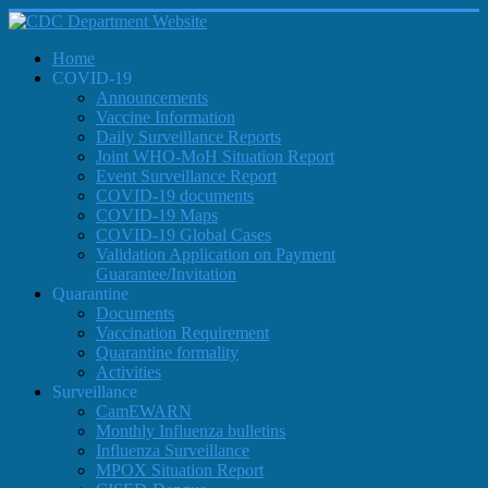
Emergency 
Operations 
Centre
Home
COVID-19
Announcements
and
Vaccine Information
Daily Surveillance Reports
Joint WHO-MoH Situation Report
Event Surveillance Report
Incident 
COVID-19 documents
Management 
COVID-19 Maps
System
COVID-19 Global Cases
Validation Application on Payment
Guarantee/Invitation
Standard 
Quarantine
Operating 
Documents
Procedures
Vaccination Requirement
Quarantine formality
Activities
Surveillance
CamEWARN
Monthly Influenza bulletins
Influenza Surveillance
MPOX Situation Report