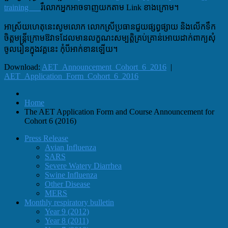
training
រឺលោកអ្នកអាចទាញយកតាម Link ខាងក្រោម។
អាស្រ័យហេតុនេះសូមលោក លោកស្រីប្រធានជួយផ្សព្វផ្សាយ និងលើកទឹក
ចិត្តមន្ត្រីក្រោមឱវាទដែលមានលក្ខណះសម្បត្តិគ្រប់គ្រាន់អោយដាក់ពាក្យសុំ
ចូលរៀនក្នុងវគ្គនេះ កុំបីអាក់ខានឡើយ។
Download:
AET_Announcement_Cohort_6_2016
|
AET_Application_Form_Cohort_6_2016
Home
The AET Application Form and Course Announcement for
Cohort 6 (2016)
Press Release
Avian Influenza
SARS
Severe Watery Diarrhea
Swine Influenza
Other Disease
MERS
Monthly respiratory bulletin
Year 9 (2012)
Year 8 (2011)