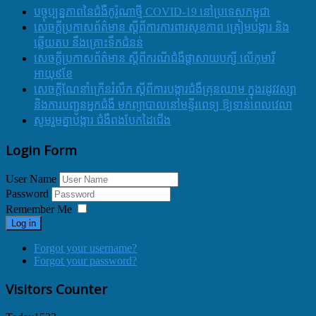
បច្ចុប្បន្នភាពនៃជំងឺកូរ៉ូណាថ្មី COVID-19 នៅប្រទេសកម្ពុជា
សេចក្តីប្រកាសព័ត៌មាន ស្តីពីការការពារសុខភាព ត្រៀមបង្ការ និង
ឆ្លើយតប នឹងគ្រោះទឹកជំនន់
សេចក្តីប្រកាសព័ត៌មាន ស្តីពីករណីជំងឺផ្តាសាយបក្សី លើកុមារី
អាយុ៩ខែ
សេចក្ដីណែនាំក្រើនរំលឹក ស្ដីពីការបង្ការជំងឺគ្រុនឈាម ក្នុងរដូវវស្សា
និងការបញ្ជូនអ្នកជំងឺ មកព្យាបាលនៅមន្ទីរពេទ្យ ឱ្យទាន់ពេលវេលា
សូមរួមគ្នាបង្ការ ជំងឺពងបែកដៃជើង
Login Form
User Name
Password
Remember Me
Log in
Forgot your username?
Forgot your password?
Visitors Counter