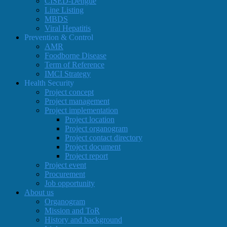
CISED-Dengue
Line Listing
MBDS
Viral Hepatitis
Prevention & Control
AMR
Foodborne Disease
Term of Reference
IMCI Strategy
Health Security
Project concept
Project management
Project implementation
Project location
Project organogram
Project contact directory
Project document
Project report
Project event
Procurement
Job opportunity
About us
Organogram
Mission and ToR
History and background