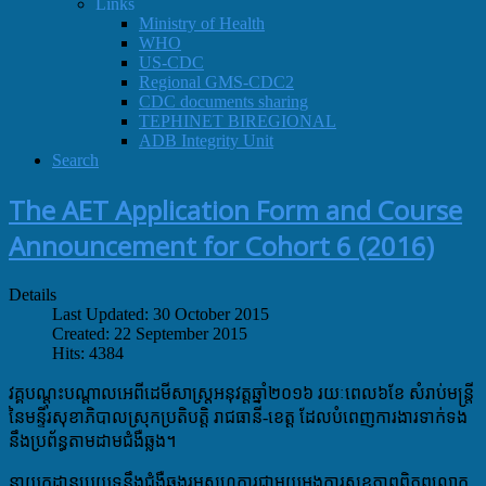
Links
Ministry of Health
WHO
US-CDC
Regional GMS-CDC2
CDC documents sharing
TEPHINET BIREGIONAL
ADB Integrity Unit
Search
The AET Application Form and Course
Announcement for Cohort 6 (2016)
Details
Last Updated: 30 October 2015
Created: 22 September 2015
Hits: 4384
វគ្គបណ្តុះបណ្តាលអេពីដេមីសាស្ត្រអនុវត្តឆ្នាំ២០១៦ រយៈពេល៦ខែ សំរាប់មន្ត្រី
នៃមន្ទីរសុខាភិបាលស្រុកប្រតិបត្តិ រាជធានី-ខេត្ត ដែលបំពេញការងារទាក់ទង
នឹងប្រព័ន្ធតាមដាមជំងឺឆ្លង។
នាយកដ្ឋានប្រយុទ្ធនឹងជំងឺឆ្លងរួមសហការជាមួយអង្គការសុខភាពពិភពលោក