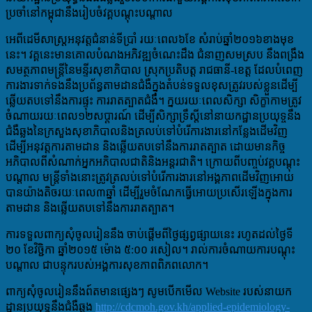
ប្រចាំនៅកម្ពុជានឹងរៀបចំវគ្គបណ្តុះបណ្តាល
អេពីដេមីសាស្ត្រអនុវត្តជំនាន់ទីប្រាំ រយៈពេល៦ខែ សំរាប់ឆ្នាំ២០១៦ខាងមុខ
នេះ។ វគ្គនេះមានគោលបំណងអភិវឌ្ឍចំណេះដឹង ជំនាញសមស្រប នឹងពង្រឹង
សមត្ថភាពមន្ត្រីនៃមន្ទីរសុខាភិបាល ស្រុកប្រតិបត្ត រាជធានី-ខេត្ត ដែលបំពេញ
ការងារទាក់ទងនឹងប្រព័ន្ធតាមដានជំងឺក្នុងតំបន់ទទួលខុសត្រូវរបស់ខ្លួនដើម្បី
ឆ្លើយតបទៅនឹងការផ្ទុះ ការរាតត្បាតជំងឺ។ ក្នយរយៈពេលសិក្សា សិក្ខាកាមត្រូវ
ចំណាយរយៈពេល១២សប្តារណ៍ ដើម្បីសិក្សាទ្រឹស្តីនៅនាយកដ្ឋានប្រយុទ្ចនឹង
ជំងឺឆ្លងនៃក្រសួងសុខាភិបាលនិងត្រលប់ទៅបំរើការងារនៅកន្លែងដើមវិញ
ដើម្បីអនុវត្តការតាមដាន និងឆ្លើយតបទៅនឹងការរាតត្បាត ដោយមានកិច្ច
អភិបាលពីសំណាក់អ្នកអភិបាលជាតិនិងអន្តរជាតិ។ ក្រោយពីបញ្ចប់វគ្គបណ្តុះ
បណ្តាល មន្ត្រីទាំងនោះត្រូវត្រលប់ទៅបំរើការងារនៅអង្គភាពដើមវិញអោយ
បានយ៉ាងតិចរយៈពេល៣ឆ្នាំ ដើម្បីរួមចំណែកធ្វើអោយប្រសើរឡើងក្នុងការ
តាមដាន និងឆ្លើយតបទៅនឹងការរាតត្បាត។
ការទទួលពាក្យសុំចូលរៀននឹង​ ចាប់ផ្តើមពីថ្ងៃផ្សព្វផ្សាយនេះ រហូតដល់ថ្ងៃទី
២០ ខែវិច្ជិកា ឆ្នាំ២០១៥ ម៉ោង ៥:០០ រសៀល។ រាល់ការចំណាយការបណ្តុះ
បណ្តាល ជាបន្ទុករបស់អង្គការសុខភាពពិភពលោក។
ពាក្យសុំចូលរៀននឹងព៍តមានផ្សេងៗ សូមបើកមើល Website របស់នាយក
ដ្ឋានប្រយុទ្ធនឹងជំងឺឆ្លង
http://cdcmoh.gov.kh/applied-epidemiology-