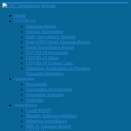
Home
COVID-19
Announcements
Vaccine Information
Daily Surveillance Reports
Joint WHO-MoH Situation Report
Event Surveillance Report
COVID-19 documents
COVID-19 Maps
COVID-19 Global Cases
Validation Application on Payment
Guarantee/Invitation
Quarantine
Documents
Vaccination Requirement
Quarantine formality
Activities
Surveillance
CamEWARN
Monthly Influenza bulletins
Influenza Surveillance
MPOX Situation Report