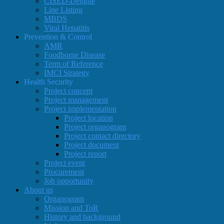
CISED-Dengue
Line Listing
MBDS
Viral Hepatitis
Prevention & Control
AMR
Foodborne Disease
Term of Reference
IMCI Strategy
Health Security
Project concept
Project management
Project implementation
Project location
Project organogram
Project contact directory
Project document
Project report
Project event
Procurement
Job opportunity
About us
Organogram
Mission and ToR
History and background