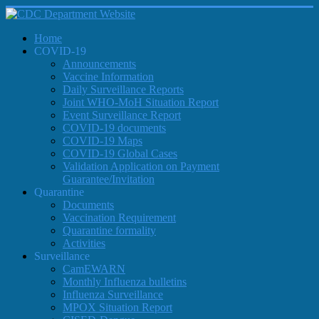
Home
COVID-19
Announcements
Vaccine Information
Daily Surveillance Reports
Joint WHO-MoH Situation Report
Event Surveillance Report
COVID-19 documents
COVID-19 Maps
COVID-19 Global Cases
Validation Application on Payment
Guarantee/Invitation
Quarantine
Documents
Vaccination Requirement
Quarantine formality
Activities
Surveillance
CamEWARN
Monthly Influenza bulletins
Influenza Surveillance
MPOX Situation Report