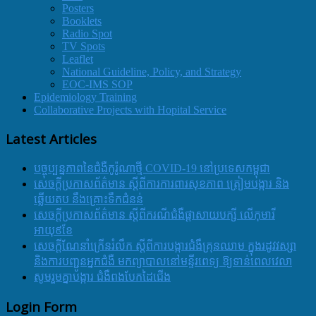
Posters
Booklets
Radio Spot
TV Spots
Leaflet
National Guideline, Policy, and Strategy
EOC-IMS SOP
Epidemiology Training
Collaborative Projects with Hopital Service
Latest Articles
បច្ចុប្បន្នភាពនៃជំងឺកូរ៉ូណាថ្មី COVID-19 នៅប្រទេសកម្ពុជា
សេចក្តីប្រកាសព័ត៌មាន ស្តីពីការការពារសុខភាព ត្រៀមបង្ការ និង
ឆ្លើយតប នឹងគ្រោះទឹកជំនន់
សេចក្តីប្រកាសព័ត៌មាន ស្តីពីករណីជំងឺផ្តាសាយបក្សី លើកុមារី
អាយុ៩ខែ
សេចក្ដីណែនាំក្រើនរំលឹក ស្ដីពីការបង្ការជំងឺគ្រុនឈាម ក្នុងរដូវវស្សា
និងការបញ្ជូនអ្នកជំងឺ មកព្យាបាលនៅមន្ទីរពេទ្យ ឱ្យទាន់ពេលវេលា
សូមរួមគ្នាបង្ការ ជំងឺពងបែកដៃជើង
Login Form