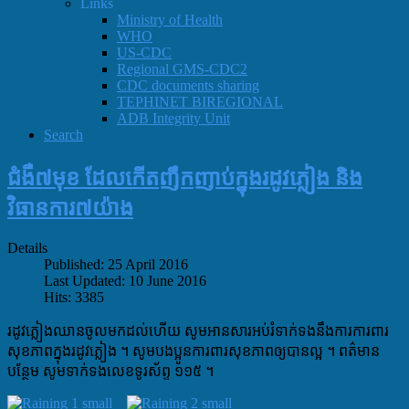
Links
Ministry of Health
WHO
US-CDC
Regional GMS-CDC2
CDC documents sharing
TEPHINET BIREGIONAL
ADB Integrity Unit
Search
ជំងឺ៧មុខ ដែលកើតញឹកញាប់ក្នុងរដូវភ្លៀង និង
វិធានការ៧យ៉ាង
Details
Published: 25 April 2016
Last Updated: 10 June 2016
Hits: 3385
រដូវភ្លៀងឈានចូលមកដល់ហើយ សូមអានសារអប់រំទាក់ទងនឹងការការពារ
សុខភាពក្នុងរដូវភ្លៀង ។ សូមបងប្អូនការពារសុខភាពឲ្យបានល្អ ។ ពត៌មាន
បន្ថែម សូមទាក់ទងលេខទូរស័ព្ទ ១១៥ ។