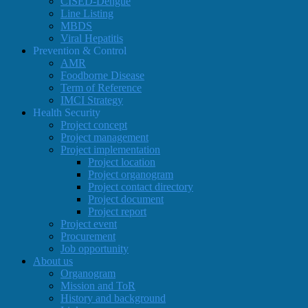
CISED-Dengue
Line Listing
MBDS
Viral Hepatitis
Prevention & Control
AMR
Foodborne Disease
Term of Reference
IMCI Strategy
Health Security
Project concept
Project management
Project implementation
Project location
Project organogram
Project contact directory
Project document
Project report
Project event
Procurement
Job opportunity
About us
Organogram
Mission and ToR
History and background