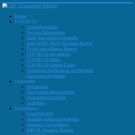
Home
COVID-19
Announcements
Vaccine Information
Daily Surveillance Reports
Joint WHO-MoH Situation Report
Event Surveillance Report
COVID-19 documents
COVID-19 Maps
COVID-19 Global Cases
Validation Application on Payment
Guarantee/Invitation
Quarantine
Documents
Vaccination Requirement
Quarantine formality
Activities
Surveillance
CamEWARN
Monthly Influenza bulletins
Influenza Surveillance
MPOX Situation Report