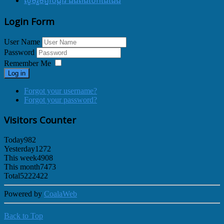
សូមរួមគ្នាបង្ការ ជំងឺពងបែកដៃជើង
Login Form
User Name
Password
Remember Me
Log in
Forgot your username?
Forgot your password?
Visitors Counter
Today
982
Yesterday
1272
This week
4908
This month
7473
Total
5222422
Powered by
CoalaWeb
Back to Top