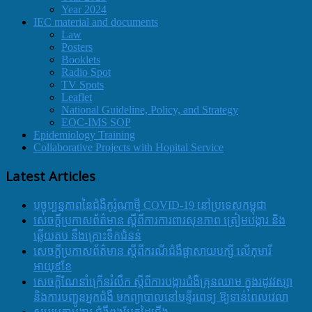
Year 2024
IEC material and documents
Law
Posters
Booklets
Radio Spot
TV Spots
Leaflet
National Guideline, Policy, and Strategy
EOC-IMS SOP
Epidemiology Training
Collaborative Projects with Hopital Service
Latest Articles
បច្ចុប្បន្នភាពនៃជំងឺកូរ៉ូណាថ្មី COVID-19 នៅប្រទេសកម្ពុជា
សេចក្តីប្រកាសព័ត៌មាន ស្តីពីការការពារសុខភាព ត្រៀមបង្ការ និង
ឆ្លើយតប នឹងគ្រោះទឹកជំនន់
សេចក្តីប្រកាសព័ត៌មាន ស្តីពីករណីជំងឺផ្តាសាយបក្សី លើកុមារី
អាយុ៩ខែ
សេចក្ដីណែនាំក្រើនរំលឹក ស្ដីពីការបង្ការជំងឺគ្រុនឈាម ក្នុងរដូវវស្សា
និងការបញ្ជូនអ្នកជំងឺ មកព្យាបាលនៅមន្ទីរពេទ្យ ឱ្យទាន់ពេលវេលា