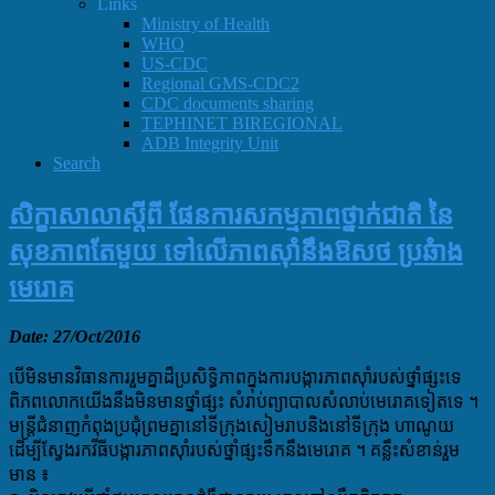
Links
Ministry of Health
WHO
US-CDC
Regional GMS-CDC2
CDC documents sharing
TEPHINET BIREGIONAL
ADB Integrity Unit
Search
សិក្ខាសាលាស្តីពី ផែនការសកម្មភាពថ្នាក់ជាតិ នៃ
សុខភាពតែមួយ ទៅលើភាពស៊ាំនឹងឱសថ ប្រឆំាង
មេរោគ
Date: 27/Oct/2016
បើមិនមានវិធានការរួមគ្នាដ៏ប្រសិទ្ធិភាពក្នុងការបង្ការភាពស៊ាំរបស់ថ្នាំផ្សះទេ
ពិភពលោកយើងនឹងមិនមានថ្នាំផ្សះ សំរាប់ព្យាបាលសំលាប់មេរោគទៀតទេ ។
មន្រ្តីជំនាញកំពុងប្រជុំព្រមគ្នានៅទីក្រុងសៀមរាបនិងនៅទីក្រុង ហាណូយ
ដើម្បីស្វែងរកវីធីបង្ការភាពស៊ាំរបស់ថ្នាំផ្សះទឹកនឹងមេរោគ ។ គន្លឹះសំខាន់រួម
មាន ៖