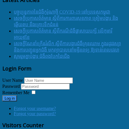
បច្ចុប្បន្នភាពនៃជំងឺកូរ៉ូណាថ្មី COVID-19 នៅប្រទេសកម្ពុជា
សេចក្តីប្រកាសព័ត៌មាន ស្តីពីការការពារសុខភាព ត្រៀមបង្ការ និង
ឆ្លើយតប នឹងគ្រោះទឹកជំនន់
សេចក្តីប្រកាសព័ត៌មាន ស្តីពីករណីជំងឺផ្តាសាយបក្សី លើកុមារី
អាយុ៩ខែ
សេចក្ដីណែនាំក្រើនរំលឹក ស្ដីពីការបង្ការជំងឺគ្រុនឈាម ក្នុងរដូវវស្សា
និងការបញ្ជូនអ្នកជំងឺ មកព្យាបាលនៅមន្ទីរពេទ្យ ឱ្យទាន់ពេលវេលា
សូមរួមគ្នាបង្ការ ជំងឺពងបែកដៃជើង
Login Form
User Name
Password
Remember Me
Log in
Forgot your username?
Forgot your password?
Visitors Counter