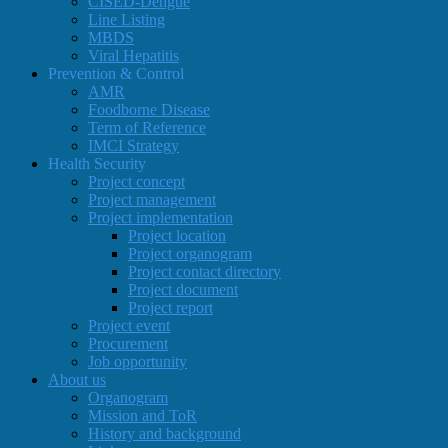
CISED-Dengue
Line Listing
MBDS
Viral Hepatitis
Prevention & Control
AMR
Foodborne Disease
Term of Reference
IMCI Strategy
Health Security
Project concept
Project management
Project implementation
Project location
Project organogram
Project contact directory
Project document
Project report
Project event
Procurement
Job opportunity
About us
Organogram
Mission and ToR
History and background