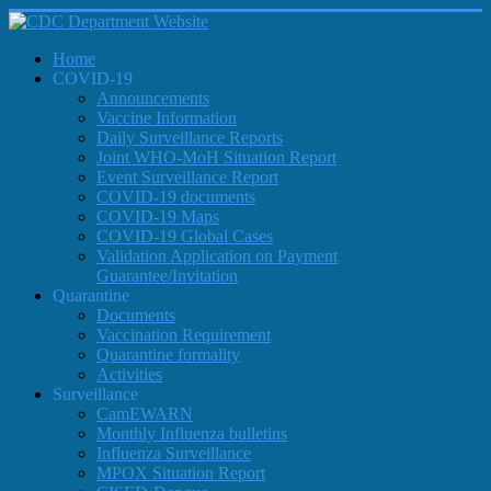
Home
COVID-19
Announcements
Vaccine Information
Daily Surveillance Reports
Joint WHO-MoH Situation Report
Event Surveillance Report
COVID-19 documents
COVID-19 Maps
COVID-19 Global Cases
Validation Application on Payment
Guarantee/Invitation
Quarantine
Documents
Vaccination Requirement
Quarantine formality
Activities
Surveillance
CamEWARN
Monthly Influenza bulletins
Influenza Surveillance
MPOX Situation Report