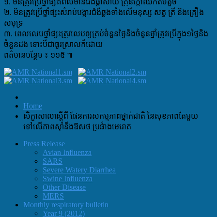
១. មិនត្រូវប្រើថ្នាំផ្សះពេលមានជំងឺផ្តាសាយ គ្រុនក្តៅឈឺកតិចតួច
២. មិនត្រូវប្រើថ្នាំផ្សះសំរាប់បង្ការជំងឺឆ្លងទាំងលើមនុស្ស សត្វ ត្រី និងគ្រឿង
សមុទ្រ
៣. ពេលលេបថ្នាំផ្សះត្រូវលេបឲ្យគ្រប់ចំនួនថ្ងៃនិងចំនួនថ្នាំត្រូវប្រើក្នុង១ថ្ងៃនិង
ចំនួនដង ទោះបីជាធូរស្រាលក៏ដោយ
ពត៌មានបន្ថែម ៖ ១១៥ ៕
Home
សិក្ខាសាលាស្តីពី ផែនការសកម្មភាពថ្នាក់ជាតិ នៃសុខភាពតែមួយ
ទៅលើភាពស៊ាំនឹងឱសថ ប្រឆំាងមេរោគ
Press Release
Avian Influenza
SARS
Severe Watery Diarrhea
Swine Influenza
Other Disease
MERS
Monthly respiratory bulletin
Year 9 (2012)