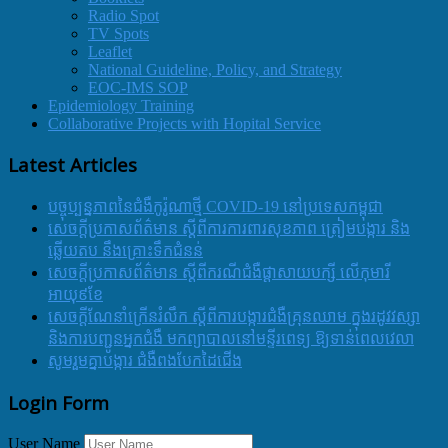
Radio Spot
TV Spots
Leaflet
National Guideline, Policy, and Strategy
EOC-IMS SOP
Epidemiology Training
Collaborative Projects with Hopital Service
Latest Articles
បច្ចុប្បន្នភាពនៃជំងឺកូរ៉ូណាថ្មី COVID-19 នៅប្រទេសកម្ពុជា
សេចក្តីប្រកាសព័ត៌មាន ស្តីពីការការពារសុខភាព ត្រៀមបង្ការ និង
ឆ្លើយតប នឹងគ្រោះទឹកជំនន់
សេចក្តីប្រកាសព័ត៌មាន ស្តីពីករណីជំងឺផ្តាសាយបក្សី លើកុមារី
អាយុ៩ខែ
សេចក្ដីណែនាំក្រើនរំលឹក ស្ដីពីការបង្ការជំងឺគ្រុនឈាម ក្នុងរដូវវស្សា
និងការបញ្ជូនអ្នកជំងឺ មកព្យាបាលនៅមន្ទីរពេទ្យ ឱ្យទាន់ពេលវេលា
សូមរួមគ្នាបង្ការ ជំងឺពងបែកដៃជើង
Login Form
User Name