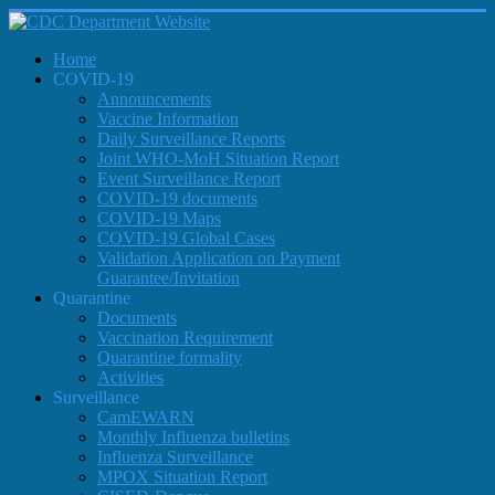
Home
COVID-19
Announcements
Vaccine Information
Daily Surveillance Reports
Joint WHO-MoH Situation Report
Event Surveillance Report
COVID-19 documents
COVID-19 Maps
COVID-19 Global Cases
Validation Application on Payment
Guarantee/Invitation
Quarantine
Documents
Vaccination Requirement
Quarantine formality
Activities
Surveillance
CamEWARN
Monthly Influenza bulletins
Influenza Surveillance
MPOX Situation Report