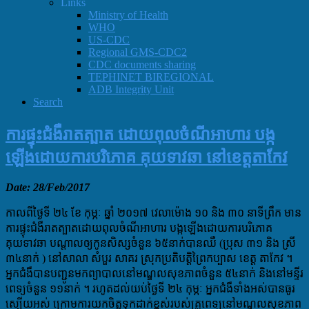
Links
Ministry of Health
WHO
US-CDC
Regional GMS-CDC2
CDC documents sharing
TEPHINET BIREGIONAL
ADB Integrity Unit
Search
ការផ្ទុះជំងឺរាតត្បាត ដោយពុលចំណីអាហារ បង្ក
ឡើងដោយការបរិភោគ គុយទាវឆា នៅខេត្តតាកែវ
Date: 28/Feb/2017
កាលពីថ្ងៃទី ២៤ ខែ កុម្ភៈ ឆ្នាំ ២០១៧ វេលាម៉ោង ១០ និង ៣០ នាទីព្រឹក មាន
ការផ្ទុះជំងឺរាតត្បាតដោយពុលចំណីអាហារ បង្កឡើងដោយការបរិភោគ
គុយទាវឆា បណ្តាលឲ្យកូនសិស្សចំនួន ៦៥នាក់បានឈឺ (ប្រុស ៣១ និង ស្រី
៣៤នាក់ ) នៅសាលា សំបួរ សាគរ ស្រុកប្រតិបត្តិព្រៃកប្បាស ខេត្ត តាកែវ ។
អ្នកជំងឺបានបញ្ជូនមកព្យាបាលនៅមណ្ឌលសុខភាពចំនួន ៥៤នាក់ និងនៅមន្ទីរ
ពេទ្យចំនួន ១១នាក់ ។ រហូតដល់យប់ថ្ងៃទី ២៤ កុម្ភៈ អ្នកជំងឺទាំងអស់បានធូរ
ស្បើយអស់ ក្រោមការយកចិត្តទុកដាក់ខ្ពស់របស់គ្រូពេទ្យនៅមណ្ឌលសុខភាព