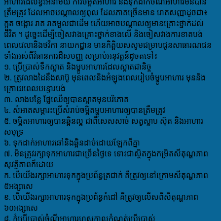
អាហារដែលខ្វះអនាម័យ ការចម្អិតអាហារ និងទុកដាក់ចំណីអាហារមិនបាន
ត្រឹមត្រូវ ដែលអាចបណ្តាលឲ្យពុល ដែលភាគច្រើនមាន រោគសញ្ញាដូចជា៖
ក្អួត ចង្អោរ រាគ រាគមួលជាដ
ើម ហើយអាចបណ្តាលឲ្យមានគ្រោះថ្នាក់ដល់
ជីវិត ។ ដូច្នេះដើម្បីចៀសវាងគ្រោះថ្នាក់ខាងលើ និងចៀសវាងការខាតបង់
ពេលវេលានិងថវិកា នាយកដ្ឋាន មានកិត្តិយសសូមជម្រាបជូនសាធារណជន
ទាំងអស់ពីវិធានការដ៏សមញ្ញ សម្រាប់អនុវត្តន៍ដូចតទៅ៖
១. ប្រើប្រាស់ទឹកស្អាត និងម្ហូបអាហារដែលស្អាតជានិច្ច
២. ត្រូវលាងដៃនឹងសាប៊ូ មុនពេលនិងអំឡុងពេលរៀបចំម្ហូបអាហារ មុននិង
ក្រោយពេលបន្ទោរបង់
៣. លាងបន្លែ ផ្លែឈើឲ្យបានស្អាតមុនបរិភោគ
៤. សំអាតសម្ភារះប្រើសំរាប់ចម្អិតម្ហូបអាហារឲ្យបានត្រឹមត្រូវ
៥. ចម្អិតអាហារឲ្យបានឆ្អិនល្អ ជាពិសេសសាច់ សត្វស្លាប ស៊ុត និងអាហារ
សមុទ្រ
៦. ទុកដាក់អាហារឆៅនិងឆ្អិនដាច់ដោយឡែកពីគ្នា
៧. មិនត្រូវរក្សាទុកអាហារជាច្រើនថ្ងៃទេ ទោះជាស្ថិតក្នុងកម្រិតសីតុណ្ហភាព
សុវត្ថិភាពក៏ដោយ
ក. បើយើងរក្សាអាហារទុកក្នុងប្រព័ន្ធត្រជាក់ គឺត្រូវឲ្យនៅក្រោមសីតុណ្ហភាព
៥អង្សាសេ
ខ. បើយើងរក្សាអាហារទុកក្នុងប្រព័ន្ធកំដៅ គឺត្រូវឲ្យលើសពីសីតុណ្ហភាព
៦០អង្សាសេ
៨. កុំប្រើប្រាស់ចំណីអាហារហួសកាលកំណត់ប្រើប្រាស់