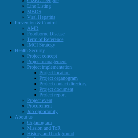
CISED-Dengue
Line Listing
MBDS
Viral Hepatitis
Prevention & Control
AMR
Foodborne Disease
Term of Reference
IMCI Strategy
Health Security
Project concept
Project management
Project implementation
Project location
Project organogram
Project contact directory
Project document
Project report
Project event
Procurement
Job opportunity
About us
Organogram
Mission and ToR
History and background