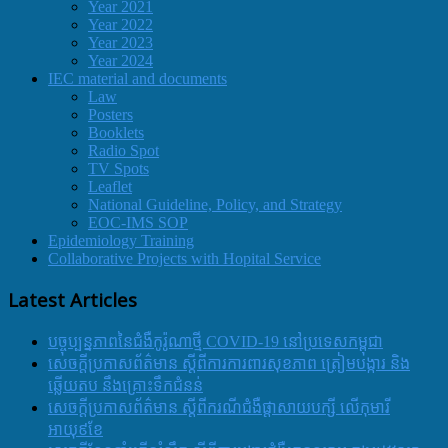
Year 2021
Year 2022
Year 2023
Year 2024
IEC material and documents
Law
Posters
Booklets
Radio Spot
TV Spots
Leaflet
National Guideline, Policy, and Strategy
EOC-IMS SOP
Epidemiology Training
Collaborative Projects with Hopital Service
Latest Articles
បច្ចុប្បន្នភាពនៃជំងឺកូរ៉ូណាថ្មី COVID-19 នៅប្រទេសកម្ពុជា
សេចក្តីប្រកាសព័ត៌មាន ស្តីពីការការពារសុខភាព ត្រៀមបង្ការ និង
ឆ្លើយតប នឹងគ្រោះទឹកជំនន់
សេចក្តីប្រកាសព័ត៌មាន ស្តីពីករណីជំងឺផ្តាសាយបក្សី លើកុមារី
អាយុ៩ខែ