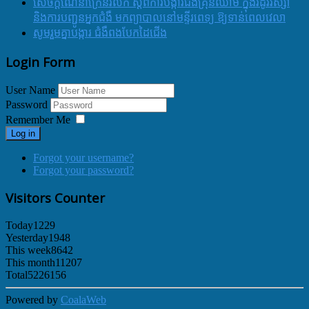
សេចក្ដីណែនាំក្រើនរំលឹក ស្ដីពីការបង្ការជំងឺគ្រុនឈាម ក្នុងរដូវវស្សា
និងការបញ្ជូនអ្នកជំងឺ មកព្យាបាលនៅមន្ទីរពេទ្យ ឱ្យទាន់ពេលវេលា
សូមរួមគ្នាបង្ការ ជំងឺពងបែកដៃជើង
Login Form
User Name
Password
Remember Me
Log in
Forgot your username?
Forgot your password?
Visitors Counter
Today
1229
Yesterday
1948
This week
8642
This month
11207
Total
5226156
Powered by
CoalaWeb