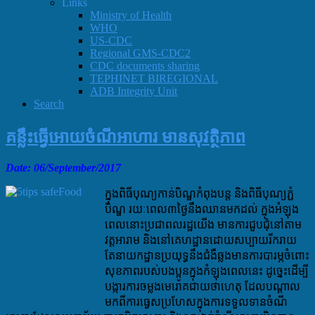
Links
Ministry of Health
WHO
US-CDC
Regional GMS-CDC2
CDC documents sharing
TEPHINET BIREGIONAL
ADB Integrity Unit
Search
គន្លឹះធ្វើអោយចំណីអាហារ មានសុវត្ថិភាព
Date: 06
/September/2017
ក្នុងពិធីបុណ្យកាន់បិណ្ឌកំពុងបន្ត និងពិធីបុណ្យភ្ជំ
បិណ្ឌ រយៈពេល៣ថ្ងៃនឹងឈានមកដល់ ក្នុងអំឡុង
ពេលនោះប្រជាពលរដ្ឋយើង មានការជួបជុំនៅតាម
វត្តអារាម និងនៅគេហដ្ឋានដោយសប្បាយរីករាយ
តែនាយកដ្ឋានប្រយុទ្ធនឹងជំងឺឆ្លងមានការបារម្ភចំពោះ
សុខភាពរបស់បងប្អូនក្នុងកំឡុងពេលនេះ ដូច្នេះដើម្បី
បង្ការការចម្លងមេរោគជាយថាហេតុ ដែលបណ្តាល
មកពីការធ្វេសប្រហែសក្នុងការទទួលទានចំណី