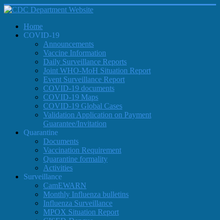
Home
COVID-19
Announcements
Vaccine Information
Daily Surveillance Reports
Joint WHO-MoH Situation Report
Event Surveillance Report
COVID-19 documents
COVID-19 Maps
COVID-19 Global Cases
Validation Application on Payment
Guarantee/Invitation
Quarantine
Documents
Vaccination Requirement
Quarantine formality
Activities
Surveillance
CamEWARN
Monthly Influenza bulletins
Influenza Surveillance
MPOX Situation Report