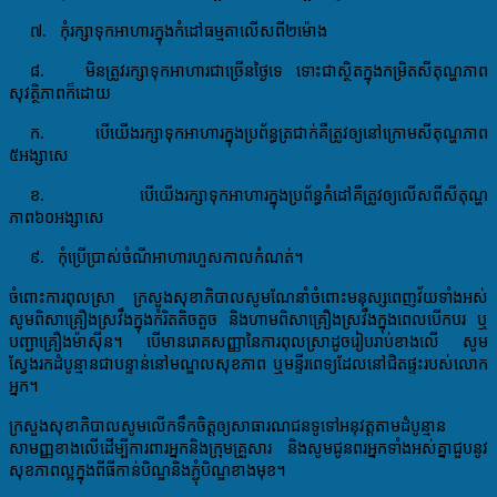
៧
.
កុំរក្សាទុកអាហារក្នុងកំដៅធម្មតាលើសពី២ម៉ោង
៨. មិនត្រូវរក្សាទុកអាហារជាច្រើនថ្ងៃទេ ទោះជាស្ថិតក្នុងកម្រិតសីតុណ្ហភាព
សុវត្ថិភាពក៏ដោយ
ក.
បើយើងរក្សាទុកអាហារក្នុងប្រព័ន្ធត្រជាក់
គឺត្រូវឲ្យនៅក្រោម
សីតុណ្ហភាព​
៥អង្សាសេ
ខ.
បើយើងរក្សាទុកអាហារក្នុងប្រព័ន្ធកំដៅគឺត្រូវឲ្យ
លើសពី
សីតុណ្ហ
ភាព
៦០អង្សាសេ
៩. កុំ
ប្រើប្រាស់ចំណីអាហារហួសកាលកំណត់។
ចំពោះការពុលស្រា
ក្រសួងសុខាភិបាល
សូមណែនាំចំពោះមនុស្សពេញវ័យទាំងអស់
សូមពិសាគ្រឿងស្រវឹងក្នុងកំរិត​​តិចតួច និងហាមពិសាគ្រឿងស្រវឹងក្នុងពេលបើកបរ ឬ
បញ្ជាគ្រឿងម៉ាស៊ីន​​​។​ បើមានរោគសញ្ញានៃការពុលស្រា​​ដូចរៀបរាប់ខាងលើ សូម
ស្វែងរក​
ដំបូន្មាន​
ជាបន្ទាន់នៅ
មណ្ឌលសុខភាព ឬ​មន្ទីរពេទ្យដែលនៅជិ
តផ្ទះរបស់លោក
អ្នក។
ក្រសួងសុខាភិបាល
សូម
លើកទឹកចិត្ត
ឲ្យ
សាធារណជនទូទៅ
អនុវត្ត
តាមដំបូន្មាន
សាមញ្ញ
ខាងលើ
ដើម្បីការពារ
អ្នក
និង
ក្រុម
គ្រួសា
រ និង
សូមជូនពរ
អ្នក
ទាំងអស់
គ្នាជួបនូវ
សុខភាពល្អ
ក្នុង
ពីធីកាន់បិណ្ឌនិងភ្ជុំបិណ្ឌខាងមុខ
។