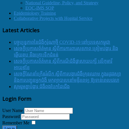
National Guideline, Policy, and Strategy
EOC-IMS SOP
Epidemiology Training
Collaborative Projects with Hopital Service
Latest Articles
បច្ចុប្បន្នភាពនៃជំងឺកូរ៉ូណាថ្មី COVID-19 នៅប្រទេសកម្ពុជា
សេចក្តីប្រកាសព័ត៌មាន ស្តីពីការការពារសុខភាព ត្រៀមបង្ការ និង
ឆ្លើយតប នឹងគ្រោះទឹកជំនន់
សេចក្តីប្រកាសព័ត៌មាន ស្តីពីករណីជំងឺផ្តាសាយបក្សី លើកុមារី
អាយុ៩ខែ
សេចក្ដីណែនាំក្រើនរំលឹក ស្ដីពីការបង្ការជំងឺគ្រុនឈាម ក្នុងរដូវវស្សា
និងការបញ្ជូនអ្នកជំងឺ មកព្យាបាលនៅមន្ទីរពេទ្យ ឱ្យទាន់ពេលវេលា
សូមរួមគ្នាបង្ការ ជំងឺពងបែកដៃជើង
Login Form
User Name
Password
Remember Me
Log in