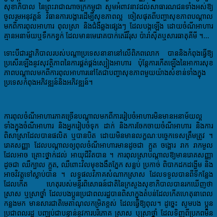
សុខាភិបាល នៃព្រះរាជាណាចក្រ
កម្ពុជា
សូម
អំពាវនាវ​ដល់​សាធារណជនទាំងអស់
ឱ្យ
ចូលរួម​
អនុវត្តន៍ វិធាន​ការបង្ការ
ដើម្បីសុខភាពល្អ ចៀស
ផុតពីបញ្ហាសុខភាពបណ្តាល​​
មកពីការពុលអាហារ ពុលស្រា និងជំងឺឆ្លងផ្សេងៗ ដែល​បង្កឡើង ដោយចំណី
អាហារ
គ្មានអនាម័យ
ឬ
ទឹក
កខ្វក់
ដែល​មាន​
មេរោគ
បាក់តេរី
វីរុស
ប៉ារ៉ាស៊ីត
ឬ​សារធាតុគីមី ។...
ទោះបីជារដ្ឋាភិបាល
របស់
បណ្តា
ប្រទេសនានា
នៅលើពិភពលោក បាន
និងកំពុង
ធ្វើឱ្យ
ប្រសើរឡើង
នូវ
សុវត្ថិភាពនៃការ
ផ្គត់ផ្គង់
ស្បៀងអាហារ
ប៉ុន្តែ
ការកើតឡើងនៃ
អាការសុខ
ភាព
បណ្តាល
មកពីការពុលអាហារ
នៅតែជាបញ្ហា
សុខភាព
មួយយ៉ាង
សំខាន់
ទាំង
ក្នុង
ប្រទេស
កំពុង
អភិវឌ្ឍ
ន៍
និងអភិវឌ្ឍន៍
។
ការពុលចំណីអាហារភាគច្រើនបណ្តាល​មកពីការ​រៀបចំអាហារមិនមានអនាម័យល្អ
ទាំងក្នុងចំណីអាហារ និងអ្នករៀបចំទុក ដាក់ និងការចែកចាយចំណីអាហារ និងការ
ពិសាស្រាដែលបានផលិត ឬបានបិត ដោយមិនមានលក្ខណៈបច្ចេកទេសត្រឹមត្រូវ ។​
រោគសញ្ញា​ ដែល​បណ្តាលឲ្យពុលចំណីអាហារមានដូចជា ក្អួត ចង្អោរ រាក រាកមួល
ដែលអាច គ្រោះថ្នាក់ដល់ អាយុជីវិតបាន ។
ការពុលស្រាបណ្តាលឱ្យមាន​រោគសញ្ញា​​​
ដូចជា
ឈឺក្បាល ក្អួត
,
ឈឺពោះ
វិលមុខ​
ងងឹតភ្នែក សន្លប់ ប្រកាច់ ពិបាក
ដកដង្ហើម​ និង
អាច​វិវត្ត​ទៅស្លាប់បាន ។
លទ្ធផលវិភាគសំណាកស្រាស ដែលទទួលបានពីទីកន្លែង
ដែលកើត ហេតុ​របស់​មន្ទីរពិសោធន៍ជាតិ​នៃ​ក្រសួងសុខាភិបាលបានរកឃើញថា
ស្រាស ឬស្រាថ្នាំ ដែលបងប្អូនប្រជាពលរដ្ឋបានពិសា​ក្នុងតំបន់​ដែលកើត​ហេតុនាពេល
កន្លងមក មានសារជាតិមេតាណុលកម្រិតខ្ពស់ ដែលធ្វើឱ្យពុល។ ដូច្នេះ សូមបង ប្អូន
ប្រជាពលរដ្ឋ បញ្ឈប់ជាបន្ទាន់នូវការបរិភោគ ស្រាស ឬស្រាថ្នាំ ដែលទិញពីប្រភពមិន