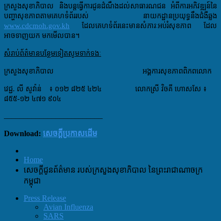
ក្រសួងសុខាភិបាល និងបន្ដធ្វើការជូនដំណឹងដល់សាធារណជន អំពីការអភិវឌ្ឍន៍នៃ​
បញ្ហា​សុខភាពតាម​គេហ​ទំព័ររបស់ នាយកដ្ឋានប្រយុទ្ធនឹងជំងឺឆ្លង
www.cdcmoh.gov.kh
ដែល​គេហទំព័រនេះមានសំភារៈ​អប់រំ​សុខភាព ដែល
អាចទាញយក មកមើលបាន។
សំរាប់ព័ត៌មានបន្ថែមទៀតសូមទាក់ទងៈ
ក្រសួងសុខាភិបាល អង្គការសុខភាពពិភពលោក
វេជ្ជ. លី សូវ៉ាន់ ៖ ០១២ ៨២៥ ៤២៤ លោកស្រី វិចគី ហោសសែ ៖
៨៥៥-១២ ៤៧១ ៩០៤
_________________________
Download:
សេចក្តីប្រកាសដើម
Home
សេចក្ដីជូនព័ត៌មាន របស់ក្រសួងសុខាភិបាល នៃព្រះរាជាណាចក្រ
កម្ពុជា
Press Release
Avian Influenza
SARS