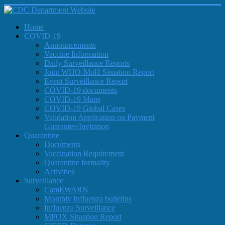
Home
COVID-19
Announcements
Vaccine Information
Daily Surveillance Reports
Joint WHO-MoH Situation Report
Event Surveillance Report
COVID-19 documents
COVID-19 Maps
COVID-19 Global Cases
Validation Application on Payment
Guarantee/Invitation
Quarantine
Documents
Vaccination Requirement
Quarantine formality
Activities
Surveillance
CamEWARN
Monthly Influenza bulletins
Influenza Surveillance
MPOX Situation Report