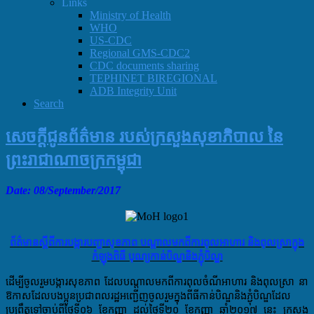
Links
Ministry of Health
WHO
US-CDC
Regional GMS-CDC2
CDC documents sharing
TEPHINET BIREGIONAL
ADB Integrity Unit
Search
សេចក្ដីជូនព័ត៌មាន របស់ក្រសួងសុខាភិបាល នៃ
ព្រះរាជាណាចក្រកម្ពុជា
Date: 08
/September/2017
ព័ត៌មានស្តីពីការបង្ការបញ្ហាសុខភាព បណ្តាលមកពីការពុលអាហារ និងពុលស្រាក្នុង
កំឡុងពិធី បុណ្យកាន់បិណ្ឌនិងភ្ជុំបិណ្ឌ
ដើម្បីចូលរួមបង្ការសុខភាព ដែលបណ្តាលមកពីការពុលចំណីអាហារ
និងពុលស្រា
នា
ឱកាសដែលបងប្អូន​ប្រជាពលរដ្ឋ
អញ្ជើញ​ចូលរួម​ក្នុងពីធីកាន់បិណ្ឌនិងភ្ជុំបិណ្ឌដែល
ប្រព្រឹត្តទៅចាប់ពីថ្ងៃទី០៦ ខែកញ្ញា ដល់ថ្ងៃទី២០ ខែកញ្ញា​ ឆ្នាំ២០១៧ នេះ ក្រសួង