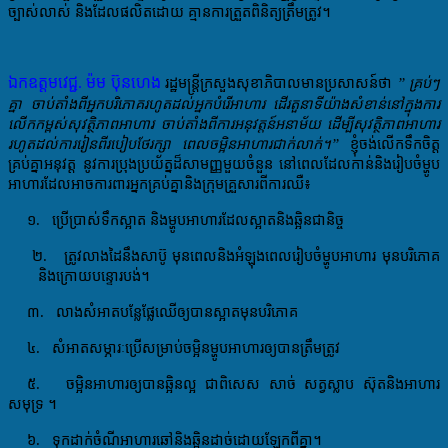
ច្បាស់លាស់ និងដែលផលិតដោយ គ្មានការត្រួតពិនិត្យត្រឹមត្រូវ។​
ឯកឧត្ដមវេជ្ជ. ម៉ម ប៊ុនហេង
រដ្ឋមន្ដ្រីក្រសួងសុខាភិបាល​មានប្រសាសន៍ថា
”
គ្រប់
ៗ
គ្នា ​ចាប់​តាំង
ពី
អ្នក
បរិភោគ​​រហូតដល់អ្នកបំរើអាហារ
ដើរតួនាទីយ៉ាងសំខាន់
នៅ
ក្នុងការ
លើកកម្ពស់សុវត្ថិភាព
អាហារ ចាប់តាំង
ពី
ការអនុវត្ត
ន៍អនាម័យ ដើម្បីសុវត្ថិភាពអាហារ
រហូតដល់ការ
រៀនពីរបៀបថែរក្សា
​
ពេលចម្អិនអាហារជាក់លាក់។
”
ខ្ញុំចង់លើកទឹកចិត្ត
គ្រប់គ្នា
អនុ
វត្ត នូវ
ការប្រុងប្រយ័ត្ន
ដ៏
សាមញ្ញមួយ
ចំនួន
នៅពេលដែល
កាន់
និងរៀបចំម្ហូប
អាហារ
ដែលអាចការពារ
អ្នកគ្រប់គ្នា
និងក្រុម
គ្រួសារ
ពីការឈឺ
៖
១
. ប្រើប្រាស់ទឹកស្អាត និងម្ហូបអាហារដែលស្អាតនិងឆ្អិនជានិច្ច
២.​ ត្រូវ
លាងដៃ
នឹងសាប៊ូ មុនពេល
និងអំឡុងពេលរៀប
ចំ
ម្ហូបអាហារ មុនបរិភោគ
និងក្រោយបន្ទោរបង់
។
៣.​ លាងសំអាតបន្លែផ្លែឈើឲ្យបានស្អាតមុនបរិភោគ
៤. សំអាតសម្ភារៈប្រើសម្រាប់ចម្អិនម្ហូបអាហារឲ្យបានត្រឹមត្រូវ
៥.
ចម្អិនអាហារឲ្យបានឆ្អិនល្អ
ជាពិសេស សាច់
សត្វស្លាប
ស៊ុត
និងអាហារ
សមុទ្រ
។
៦. ទុកដាក់ចំណី
អាហារឆៅ
និងឆ្អិន
ដាច់
ដោយឡែក
ពីគ្នា
។