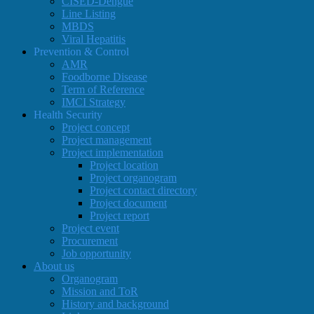
CISED-Dengue
Line Listing
MBDS
Viral Hepatitis
Prevention & Control
AMR
Foodborne Disease
Term of Reference
IMCI Strategy
Health Security
Project concept
Project management
Project implementation
Project location
Project organogram
Project contact directory
Project document
Project report
Project event
Procurement
Job opportunity
About us
Organogram
Mission and ToR
History and background