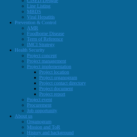
CISED-Dengue
Line Listing
MBDS
Viral Hepatitis
Prevention & Control
AMR
Foodborne Disease
Term of Reference
IMCI Strategy
Health Security
Project concept
Project management
Project implementation
Project location
Project organogram
Project contact directory
Project document
Project report
Project event
Procurement
Job opportunity
About us
Organogram
Mission and ToR
History and background