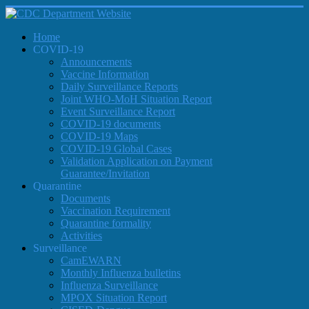
Home
COVID-19
Announcements
Vaccine Information
Daily Surveillance Reports
Joint WHO-MoH Situation Report
Event Surveillance Report
COVID-19 documents
COVID-19 Maps
COVID-19 Global Cases
Validation Application on Payment
Guarantee/Invitation
Quarantine
Documents
Vaccination Requirement
Quarantine formality
Activities
Surveillance
CamEWARN
Monthly Influenza bulletins
Influenza Surveillance
MPOX Situation Report