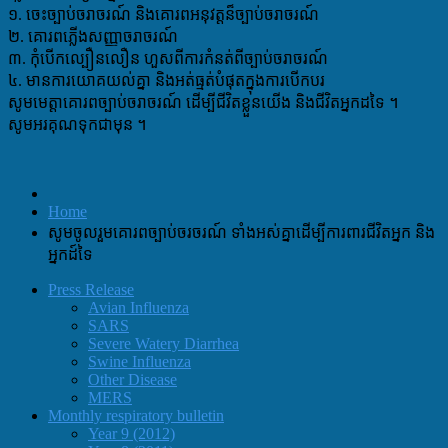
១. ចេះច្បាប់ចរាចរណ៍ និងគោរពអនុវត្តន៏ច្បាប់ចរាចរណ៍
២. គោរពភ្លើងសញ្ញាចរាចរណ៍
៣. កុំបើកល្បឿនលឿន ហួសពីការកំនត់ពីច្បាប់ចរាចរណ៍
៤. មានការយោគយល់គ្នា និងអត់ធ្មត់បំផុតក្នុងការបើកបរ
សូមមេត្តាគោរពច្បាប់ចរាចរណ៍ ដើម្បីជីវិតខ្លួនយើង និងជីវិតអ្នកដទៃ ។
សូមអរគុណទុកជាមុន ។
Home
សូមចូលរួមគោរពច្បាប់ចរចរណ៍ ទាំងអស់គ្នាដើម្បីការពារជីវិតអ្នក និង
អ្នកដ៍ទៃ
Press Release
Avian Influenza
SARS
Severe Watery Diarrhea
Swine Influenza
Other Disease
MERS
Monthly respiratory bulletin
Year 9 (2012)