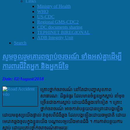
Links
Ministry of Health
WHO
US-CDC
Regional GMS-CDC2
CDC documents sharing
TEPHINET BIREGIONAL
ADB Integrity Unit
Search
សូមចូលរួមគោរពច្បាប់ចរចរណ៍ ទាំងអស់គ្នាដើម្បី
ការពារជីវិតអ្នក និងអ្នកដ៍ទៃ
Date: 02
/August/2018
គ្រោះថ្នាក់ចរាចរណ៍ នៅតែជាបញ្ហាសុខភាព
សាធារណៈ ដ៏ធ្ងន់ធ្ងរ ដែលមានចំនួនអ្នកស្លាប់ នាំមុខ
ច្រើនជាងការស្លាប់ ដោយជំងឺឆ្លងទៅទៀត ។ គ្រោះ
ថ្នាក់ចរាចរណ៍ អាចកាត់បន្ថយបានព្រោះវាបង្កឡើង
ដោយមនុស្សយើងផ្ទាល់ វាខុសពីជំងឺឆ្លង ដែលបង្កឡើងដោយធម្មជាតិ ដោយ
មេរោគឆ្លងចូលក្នុងខ្លួនយើង បណ្តាលឲ្យយើងមានជំងឺ ។ ការកាត់បន្ថយការ
ស្លាប់ ដោយគ្រោះថ្នាក់ចរាចរណ៌តាមរយៈ