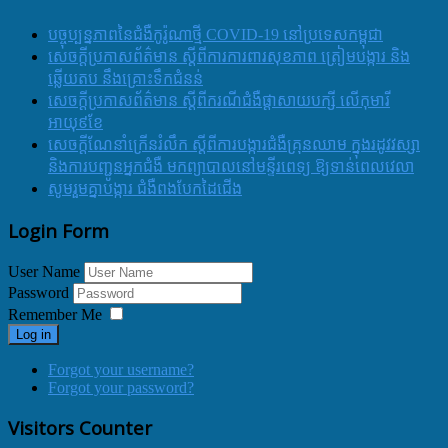
បច្ចុប្បន្នភាពនៃជំងឺកូរ៉ូណាថ្មី COVID-19 នៅប្រទេសកម្ពុជា
សេចក្តីប្រកាសព័ត៌មាន ស្តីពីការការពារសុខភាព ត្រៀមបង្ការ និង
ឆ្លើយតប នឹងគ្រោះទឹកជំនន់
សេចក្តីប្រកាសព័ត៌មាន ស្តីពីករណីជំងឺផ្តាសាយបក្សី លើកុមារី
អាយុ៩ខែ
សេចក្ដីណែនាំក្រើនរំលឹក ស្ដីពីការបង្ការជំងឺគ្រុនឈាម ក្នុងរដូវវស្សា
និងការបញ្ជូនអ្នកជំងឺ មកព្យាបាលនៅមន្ទីរពេទ្យ ឱ្យទាន់ពេលវេលា
សូមរួមគ្នាបង្ការ ជំងឺពងបែកដៃជើង
Login Form
User Name
Password
Remember Me
Log in
Forgot your username?
Forgot your password?
Visitors Counter