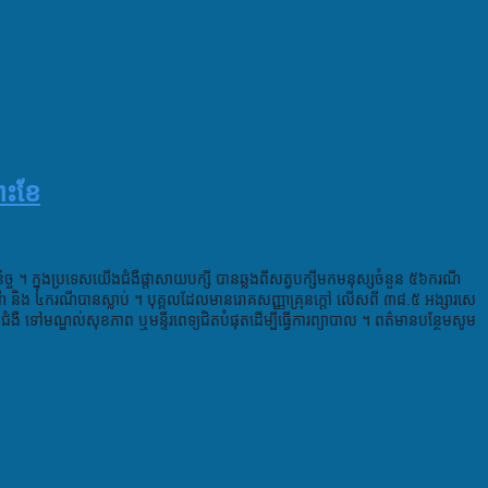
្រះខែ
ិច្ច ។ ក្នុងប្រទេសយើងជំងឺផ្តាសាយបក្សី បានឆ្លងពីសត្វបក្សីមកមនុស្សចំនួន ៥៦ករណី
 និង ៤ករណីបានស្លាប់ ។ បុគ្គលដែលមានរោគសញ្ញាគ្រុនក្ត
ៅ លើសពី ៣៨.៥ អង្សារសេ
ំងឺ ទៅមណ្ឌល់សុខភាព ឬមន្ទីរពេទ្យជិតបំផុតដើម្បីធ្វើការព្យាបាល ។ ពត៌មានបន្ថែមសូម