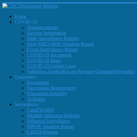
Home
COVID-19
Announcements
Vaccine Information
Daily Surveillance Reports
Joint WHO-MoH Situation Report
Event Surveillance Report
COVID-19 documents
COVID-19 Maps
COVID-19 Global Cases
Validation Application on Payment Guarantee/Invitation
Quarantine
Documents
Vaccination Requirement
Quarantine formality
Activities
Surveillance
CamEWARN
Monthly Influenza bulletins
Influenza Surveillance
MPOX Situation Report
CISED-Dengue