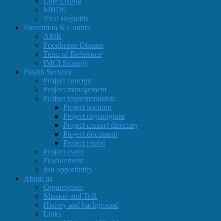
Line Listing
MBDS
Viral Hepatitis
Prevention & Control
AMR
Foodborne Disease
Term of Reference
IMCI Strategy
Health Security
Project concept
Project management
Project implementation
Project location
Project organogram
Project contact directory
Project document
Project report
Project event
Procurement
Job opportunity
About us
Organogram
Mission and ToR
History and background
Links