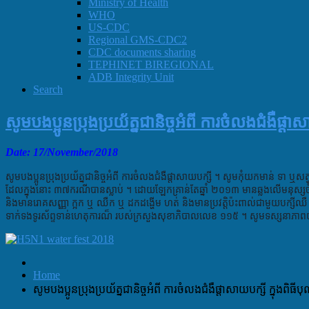
Ministry of Health
WHO
US-CDC
Regional GMS-CDC2
CDC documents sharing
TEPHINET BIREGIONAL
ADB Integrity Unit
Search
សូមបងប្អូនប្រុងប្រយ័ត្នជានិច្ចអំពី ការចំលងជំងឺផ្តា
Date: 17
/November
/2018
សូមបងប្អូនប្រុងប្រយ័ត្នជានិច្ចអំពី ការចំលងជំងឺផ្តាសាយបក្សី ។ សូមកុំយកមាន់ ទា ឬ
ដែលក្នុងនោះ ៣៧ករណីបានស្លាប់ ។ ដោយឡែកគ្រាន់តែឆ្នាំ ២០១៣ មានឆ្លងលើមនុស្សច
និងមានរោគសញ្ញា ក្អក ឬ ឈឺក ឬ ដកដង្ហើម ហត់ និងមានប្រវត្តិប៉ះពាល់ជាមួយបក្សីឈឺ ឬ
ទាក់ទងទូរស័ព្ទទាន់ហេតុការណ៏ របស់ក្រសួងសុខាភិបាលលេខ ១១៥ ។ សូមទស្សនាភាពយន្តខ្លី
Home
សូមបងប្អូនប្រុងប្រយ័ត្នជានិច្ចអំពី ការចំលងជំងឺផ្តាសាយបក្សី ក្នុងពិធី