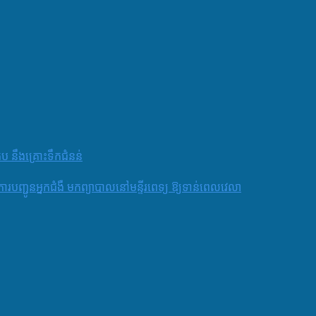
តប នឹងគ្រោះទឹកជំនន់
និងការបញ្ជូនអ្នកជំងឺ មកព្យាបាលនៅមន្ទីរពេទ្យ ឱ្យទាន់ពេលវេលា