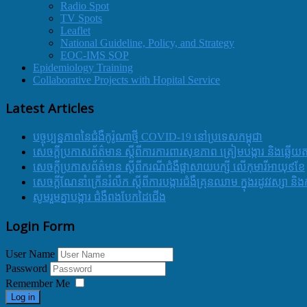
Radio Spot
TV Spots
Leaflet
National Guideline, Policy, and Strategy
EOC-IMS SOP
Epidemiology Training
Collaborative Projects with Hopital Service
Latest Articles
បច្ចុប្បន្នភាពនៃជំងឺកូរ៉ូណាថ្មី COVID-19 នៅប្រទេសកម្ពុជា
សេចក្តីប្រកាសព័ត៌មាន ស្តីពីការការពារសុខភាព ត្រៀមបង្ការ និងឆ្លើយ
សេចក្តីប្រកាសព័ត៌មាន ស្តីពីករណីជំងឺផ្តាសាយបក្សី លើកុមារីអាយុ៩ខែ
សេចក្ដីណែនាំក្រើនរំលឹក ស្ដីពីការបង្ការជំងឺគ្រុនឈាម ក្នុងរដូវវស្សា 
សូមរួមគ្នាបង្ការ ជំងឺពងបែកដៃជើង
Login Form
User Name
Password
Remember Me
Log in