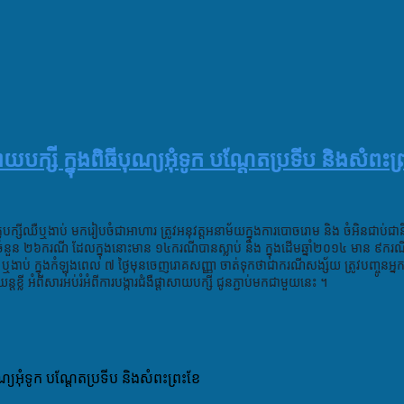
សាយបក្សី ក្នុងពិធីបុណ្យអុំទូក បណ្តែតប្រទីប និងសំពះព
សត្វបក្សីឈឺឬងាប់ មករៀបចំជាអាហារ ត្រូវអនុវត្តអនាម័យក្នុងការបោចរោម និង ចំអិនជាប់ជាន
ំនួន ២៦ករណី ដែលក្នុងនោះមាន ១៤ករណីបានស្លាប់ និង ក្នុងដើមឆ្នាំ២០១៤ មាន ៩ករណី
ងាប់ ក្នុងកំឡុងពេល ៧ ថ្ងៃមុនចេញរោគសញ្ញា ចាត់ទុកថាជាករណីសង្ស័យ ត្រូវបញ្ចូនអ្នកជ
 អំពីសារអប់រំអំពីការបង្ការជំងឺផ្តាសាយបក្សី ជូនភ្ជាប់មកជាមួយនេះ ។
បុណ្យអុំទូក បណ្តែតប្រទីប និងសំពះព្រះខែ