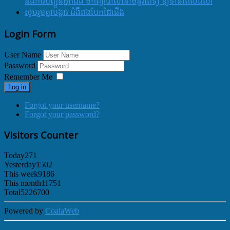
និងការបញ្ជូនអ្នកជំងឺ មកព្យាបាលនៅមន្ទីរពេទ្យ ឱ្យទាន់ពេលវេលា
សូមរួមគ្នាបង្ការ ជំងឺពងបែកដៃជើង
Login Form
User Name
Password
Remember Me
Log in
Forgot your username?
Forgot your password?
Visitors Counter
Today
271
Yesterday
1502
This week
9186
This month
11751
Total
5226700
Powered by
CoalaWeb