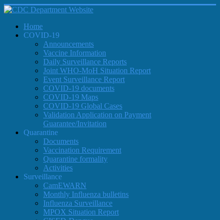
Home
COVID-19
Announcements
Vaccine Information
Daily Surveillance Reports
Joint WHO-MoH Situation Report
Event Surveillance Report
COVID-19 documents
COVID-19 Maps
COVID-19 Global Cases
Validation Application on Payment
Guarantee/Invitation
Quarantine
Documents
Vaccination Requirement
Quarantine formality
Activities
Surveillance
CamEWARN
Monthly Influenza bulletins
Influenza Surveillance
MPOX Situation Report