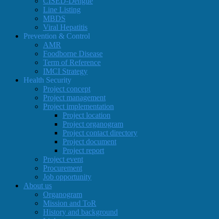
CISED-Dengue
Line Listing
MBDS
Viral Hepatitis
Prevention & Control
AMR
Foodborne Disease
Term of Reference
IMCI Strategy
Health Security
Project concept
Project management
Project implementation
Project location
Project organogram
Project contact directory
Project document
Project report
Project event
Procurement
Job opportunity
About us
Organogram
Mission and ToR
History and background