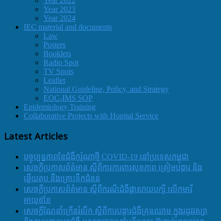
Year 2022
Year 2023
Year 2024
IEC material and documents
Law
Posters
Booklets
Radio Spot
TV Spots
Leaflet
National Guideline, Policy, and Strategy
EOC-IMS SOP
Epidemiology Training
Collaborative Projects with Hopital Service
Latest Articles
បច្ចុប្បន្នភាពនៃជំងឺកូរ៉ូណាថ្មី COVID-19 នៅប្រទេសកម្ពុជា
សេចក្តីប្រកាសព័ត៌មាន ស្តីពីការការពារសុខភាព ត្រៀមបង្ការ និង
ឆ្លើយតប នឹងគ្រោះទឹកជំនន់
សេចក្តីប្រកាសព័ត៌មាន ស្តីពីករណីជំងឺផ្តាសាយបក្សី លើកុមារី
អាយុ៩ខែ
សេចក្ដីណែនាំក្រើនរំលឹក ស្ដីពីការបង្ការជំងឺគ្រុនឈាម ក្នុងរដូវវស្សា