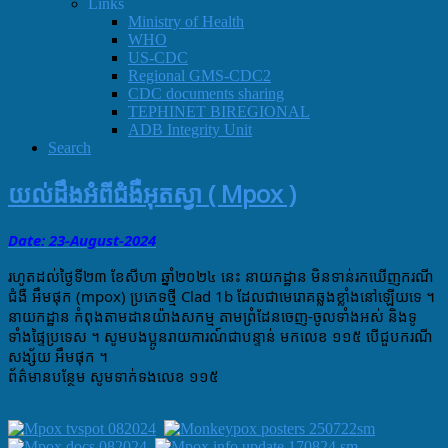
Links
Ministry of Health
WHO
US-CDC
Regional GMS-CDC2
CDC documents sharing
TEPHINET BIREGIONAL
ADB Integrity Unit
Search
យល់ដឹងអំពីជំងឺអុតស្វា ( Mpox )
Date: 23-August
-
2024
រហូតដល់ថ្ងៃទី២៣​ ខែសីហា​ ឆ្នាំ២០២៤​ នេះ នាយកដ្ឋាន​ មិនទាន់រកឃេីញករណី
ជំងឺ​ អឹមផុក​ (mpox) ប្រភេទថ្មី​ Clad 1b ដែលជាមេរោគឆ្លងខ្លាំងនៅឡេីយទេ​ ។
នាយកដ្ឋាន កំពុងតាមដានយ៉ាងសកម្ម តាមព្រំដែន​ចេញ-ចូល​ទាំងអស់​ និងទូ
ទាំងផ្ទៃប្រទេស​ ។ សូមបងប្អូនរាយការណ៍ជាបន្ទាន់ មកលេខ​ ១១៥​ បេីជួបករណី
សង្ស័យ​ អឹមផុ​ក​ ។
ព័ត៌មាន​បន្ថែម​ សូម​ទាក់ទង​លេខ​ ១១៥