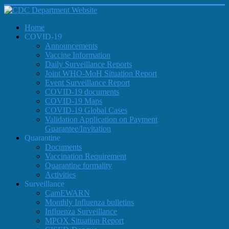
Home
COVID-19
Announcements
Vaccine Information
Daily Surveillance Reports
Joint WHO-MoH Situation Report
Event Surveillance Report
COVID-19 documents
COVID-19 Maps
COVID-19 Global Cases
Validation Application on Payment
Guarantee/Invitation
Quarantine
Documents
Vaccination Requirement
Quarantine formality
Activities
Surveillance
CamEWARN
Monthly Influenza bulletins
Influenza Surveillance
MPOX Situation Report