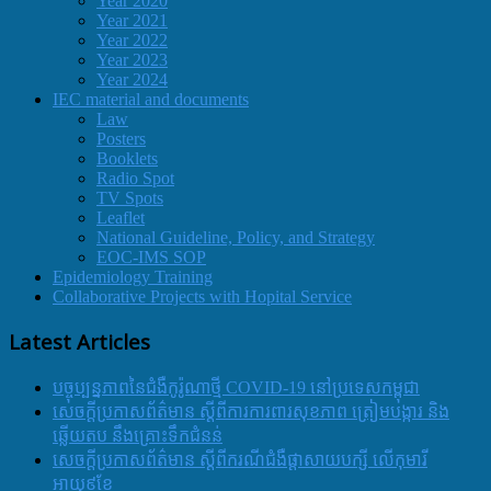
Year 2020
Year 2021
Year 2022
Year 2023
Year 2024
IEC material and documents
Law
Posters
Booklets
Radio Spot
TV Spots
Leaflet
National Guideline, Policy, and Strategy
EOC-IMS SOP
Epidemiology Training
Collaborative Projects with Hopital Service
Latest Articles
បច្ចុប្បន្នភាពនៃជំងឺកូរ៉ូណាថ្មី COVID-19 នៅប្រទេសកម្ពុជា
សេចក្តីប្រកាសព័ត៌មាន ស្តីពីការការពារសុខភាព ត្រៀមបង្ការ និង
ឆ្លើយតប នឹងគ្រោះទឹកជំនន់
សេចក្តីប្រកាសព័ត៌មាន ស្តីពីករណីជំងឺផ្តាសាយបក្សី លើកុមារី
អាយុ៩ខែ