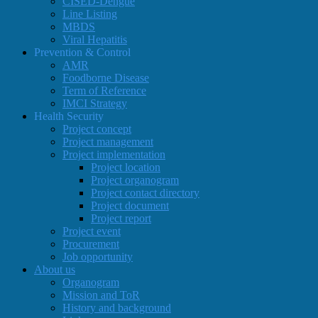
CISED-Dengue
Line Listing
MBDS
Viral Hepatitis
Prevention & Control
AMR
Foodborne Disease
Term of Reference
IMCI Strategy
Health Security
Project concept
Project management
Project implementation
Project location
Project organogram
Project contact directory
Project document
Project report
Project event
Procurement
Job opportunity
About us
Organogram
Mission and ToR
History and background