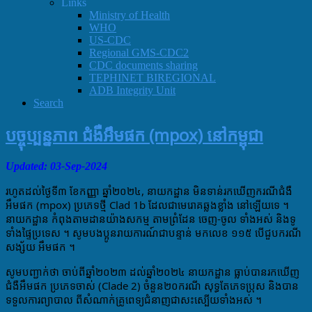
Links
Ministry of Health
WHO
US-CDC
Regional GMS-CDC2
CDC documents sharing
TEPHINET BIREGIONAL
ADB Integrity Unit
Search
បច្ចុប្បន្នភាព ជំងឺអឹមផក​ (mpox) នៅកម្ពុជា
Updated: 03-Sep-2024
រហូតដល់ថ្ងៃទី៣ ខែកញ្ញា​ ឆ្នាំ២០២៤​,​ នាយកដ្ឋាន​ មិនទាន់រកឃេីញករណីជំងឺ​
អឹមផក​ (mpox) ប្រភេទថ្មី​ Clad 1b ដែលជាមេរោគឆ្លងខ្លាំង នៅឡេីយទេ​ ។
នាយកដ្ឋាន កំពុងតាមដានយ៉ាងសកម្ម តាមព្រំដែន​ ចេញ-ចូល​ ទាំងអស់​ និងទូ
ទាំងផ្ទៃប្រទេស​ ។ សូមបងប្អូនរាយការណ៍ជាបន្ទាន់ មកលេខ​ ១១៥​ បេីជួបករណី
សង្ស័យ​ អឹមផក​ ។
សូមបញ្ជាក់ថា
ចាប់ពីឆ្នាំ២០២៣​ ដល់​ឆ្នាំ២០២៤​ នាយកដ្ឋាន ធ្លាប់បានរកឃេីញ
ជំងឺអឹមផក ប្រភេទចាស់​ (Clade 2) ចំនួន២០​ករណី​ សុទ្ធតែភេទប្រុស​ និងបាន
ទទួលការព្យាបាល ពីសំណាក់គ្រូពេទ្យជំនាញជាសះស្បេីយទាំងអស់​ ។