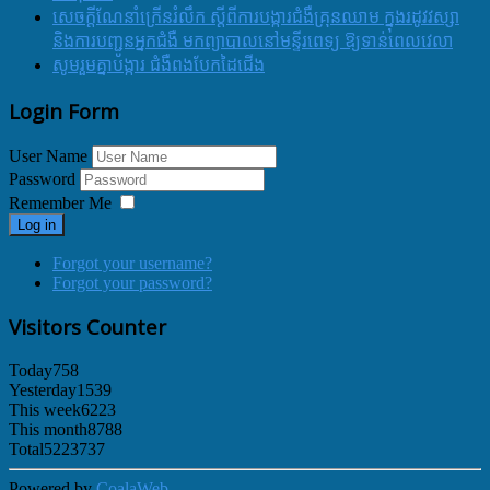
សេចក្ដីណែនាំក្រើនរំលឹក ស្ដីពីការបង្ការជំងឺគ្រុនឈាម ក្នុងរដូវវស្សា
និងការបញ្ជូនអ្នកជំងឺ មកព្យាបាលនៅមន្ទីរពេទ្យ ឱ្យទាន់ពេលវេលា
សូមរួមគ្នាបង្ការ ជំងឺពងបែកដៃជើង
Login Form
User Name
Password
Remember Me
Log in
Forgot your username?
Forgot your password?
Visitors Counter
Today
758
Yesterday
1539
This week
6223
This month
8788
Total
5223737
Powered by
CoalaWeb