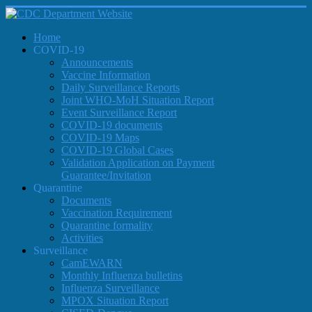
Home
COVID-19
Announcements
Vaccine Information
Daily Surveillance Reports
Joint WHO-MoH Situation Report
Event Surveillance Report
COVID-19 documents
COVID-19 Maps
COVID-19 Global Cases
Validation Application on Payment
Guarantee/Invitation
Quarantine
Documents
Vaccination Requirement
Quarantine formality
Activities
Surveillance
CamEWARN
Monthly Influenza bulletins
Influenza Surveillance
MPOX Situation Report