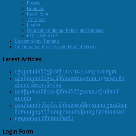
Posters
Booklets
Radio Spot
TV Spots
Leaflet
National Guideline, Policy, and Strategy
EOC-IMS SOP
Epidemiology Training
Collaborative Projects with Hopital Service
Latest Articles
បច្ចុប្បន្នភាពនៃជំងឺកូរ៉ូណាថ្មី COVID-19 នៅប្រទេសកម្ពុជា
សេចក្តីប្រកាសព័ត៌មាន ស្តីពីការការពារសុខភាព ត្រៀមបង្ការ និង
ឆ្លើយតប នឹងគ្រោះទឹកជំនន់
សេចក្តីប្រកាសព័ត៌មាន ស្តីពីករណីជំងឺផ្តាសាយបក្សី លើកុមារី
អាយុ៩ខែ
សេចក្ដីណែនាំក្រើនរំលឹក ស្ដីពីការបង្ការជំងឺគ្រុនឈាម ក្នុងរដូវវស្សា
និងការបញ្ជូនអ្នកជំងឺ មកព្យាបាលនៅមន្ទីរពេទ្យ ឱ្យទាន់ពេលវេលា
សូមរួមគ្នាបង្ការ ជំងឺពងបែកដៃជើង
Login Form