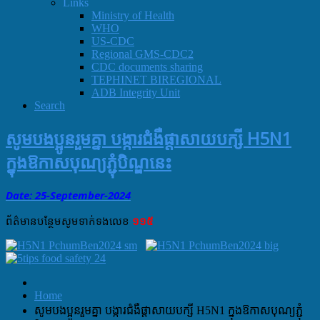
Links
Ministry of Health
WHO
US-CDC
Regional GMS-CDC2
CDC documents sharing
TEPHINET BIREGIONAL
ADB Integrity Unit
Search
សូមបងប្អូនរួមគ្នា បង្ការជំងឺផ្តាសាយបក្សី​ H5N1
ក្នុងឱកាសបុណ្យភ្ជុំបិណ្ឌនេះ
Date: 25-September
-
2024
ព័ត៌មាន​បន្ថែម​សូម​ទាក់ទង​លេខ​
១១៥
Home
សូមបងប្អូនរួមគ្នា បង្ការជំងឺផ្តាសាយបក្សី​ H5N1 ក្នុងឱកាសបុណ្យភ្ជុំ