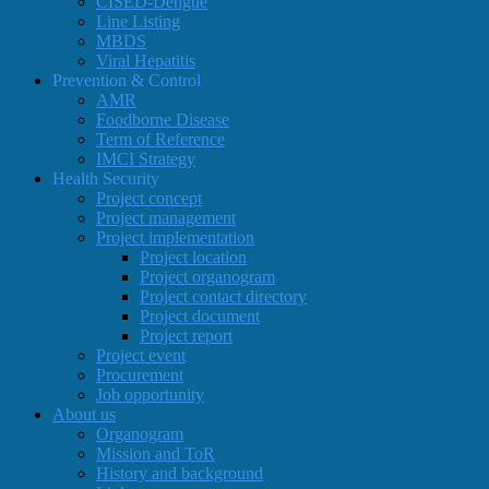
CISED-Dengue
Line Listing
MBDS
Viral Hepatitis
Prevention & Control
AMR
Foodborne Disease
Term of Reference
IMCI Strategy
Health Security
Project concept
Project management
Project implementation
Project location
Project organogram
Project contact directory
Project document
Project report
Project event
Procurement
Job opportunity
About us
Organogram
Mission and ToR
History and background