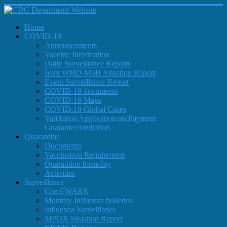
Home
COVID-19
Announcements
Vaccine Information
Daily Surveillance Reports
Joint WHO-MoH Situation Report
Event Surveillance Report
COVID-19 documents
COVID-19 Maps
COVID-19 Global Cases
Validation Application on Payment
Guarantee/Invitation
Quarantine
Documents
Vaccination Requirement
Quarantine formality
Activities
Surveillance
CamEWARN
Monthly Influenza bulletins
Influenza Surveillance
MPOX Situation Report