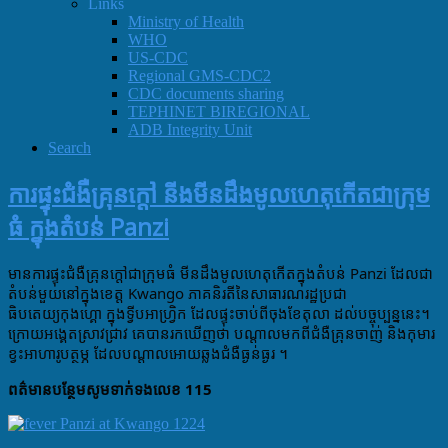
Links
Ministry of Health
WHO
US-CDC
Regional GMS-CDC2
CDC documents sharing
TEPHINET BIREGIONAL
ADB Integrity Unit
Search
ការផ្ទុះជំងឺគ្រុនក្តៅ​ នីងមីនដឹងមូលហេតុកេីតជាក្រុម
ធំ​ ក្នុងតំបន់ Panzi
មានការផ្ទុះជំងឺគ្រុនក្តៅ​
ជាក្រុមធំ
មីនដឹងមូលហេតុកេីតក្នុងតំបន់ Panzi ដែលជា
តំបន់មួយនៅក្នុងខេត្ត Kwango ភាគនិរតីនៃសាធារណរដ្ឋប្រជា
ធិបតេយ្យកុងហ្គោ​ ក្នុងទ្វីបអាហ្រ្វិក​ ដែលផ្ទុះចាប់ពីចុងខែតុលា​ ដល់បច្ចុប្បន្ននេះ​។
ក្រោយអង្គេតស្រាវជ្រាវ​ គេបានរកឃេីញថា​ បណ្តាលមកពីជំងឺគ្រុនចាញ់​ និងកុមារ
ខ្វះអាហារូបត្ថម្ភ​ ដែលបណ្តាលអោយឆ្លងជំងឺធ្ងន់ធ្ងរ​ ។
ពត៌មានបន្ថែមសូមទាក់ទងលេខ​ 115