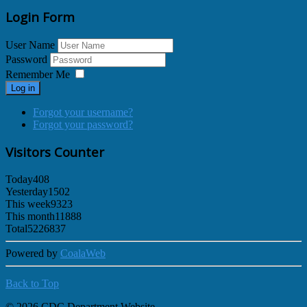
Login Form
User Name
Password
Remember Me
Log in
Forgot your username?
Forgot your password?
Visitors Counter
Today
408
Yesterday
1502
This week
9323
This month
11888
Total
5226837
Powered by
CoalaWeb
Back to Top
© 2026 CDC Department Website