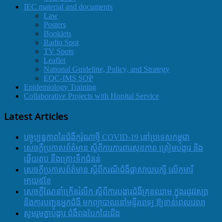
IEC material and documents
Law
Posters
Booklets
Radio Spot
TV Spots
Leaflet
National Guideline, Policy, and Strategy
EOC-IMS SOP
Epidemiology Training
Collaborative Projects with Hopital Service
Latest Articles
បច្ចុប្បន្នភាពនៃជំងឺកូរ៉ូណាថ្មី COVID-19 នៅប្រទេសកម្ពុជា
សេចក្តីប្រកាសព័ត៌មាន ស្តីពីការការពារសុខភាព ត្រៀមបង្ការ និង
ឆ្លើយតប នឹងគ្រោះទឹកជំនន់
សេចក្តីប្រកាសព័ត៌មាន ស្តីពីករណីជំងឺផ្តាសាយបក្សី លើកុមារី
អាយុ៩ខែ
សេចក្ដីណែនាំក្រើនរំលឹក ស្ដីពីការបង្ការជំងឺគ្រុនឈាម ក្នុងរដូវវស្សា
និងការបញ្ជូនអ្នកជំងឺ មកព្យាបាលនៅមន្ទីរពេទ្យ ឱ្យទាន់ពេលវេលា
សូមរួមគ្នាបង្ការ ជំងឺពងបែកដៃជើង