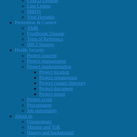
CISED-Dengue
Line Listing
MBDS
Viral Hepatitis
Prevention & Control
AMR
Foodborne Disease
Term of Reference
IMCI Strategy
Health Security
Project concept
Project management
Project implementation
Project location
Project organogram
Project contact directory
Project document
Project report
Project event
Procurement
Job opportunity
About us
Organogram
Mission and ToR
History and background