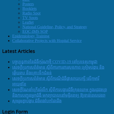
Posters
Booklets
Radio Spot
TV Spots
Leaflet
National Guideline, Policy, and Strategy
EOC-IMS SOP
Epidemiology Training
Collaborative Projects with Hopital Service
Latest Articles
បច្ចុប្បន្នភាពនៃជំងឺកូរ៉ូណាថ្មី COVID-19 នៅប្រទេសកម្ពុជា
សេចក្តីប្រកាសព័ត៌មាន ស្តីពីការការពារសុខភាព ត្រៀមបង្ការ និង
ឆ្លើយតប នឹងគ្រោះទឹកជំនន់
សេចក្តីប្រកាសព័ត៌មាន ស្តីពីករណីជំងឺផ្តាសាយបក្សី លើកុមារី
អាយុ៩ខែ
សេចក្ដីណែនាំក្រើនរំលឹក ស្ដីពីការបង្ការជំងឺគ្រុនឈាម ក្នុងរដូវវស្សា
និងការបញ្ជូនអ្នកជំងឺ មកព្យាបាលនៅមន្ទីរពេទ្យ ឱ្យទាន់ពេលវេលា
សូមរួមគ្នាបង្ការ ជំងឺពងបែកដៃជើង
Login Form