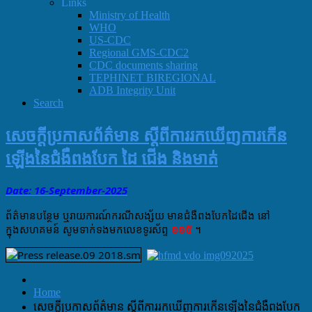
Links
Ministry of Health
WHO
US-CDC
Regional GMS-CDC2
CDC documents sharing
TEPHINET BIREGIONAL
ADB Integrity Unit
Search
សេចក្តីប្រកាសព័ត៌មាន ស្តីពីការរកឃើញការកើន
ឡើងនៃជំងឺពងបែក ដៃ ជើង និងមាត់
Date: 16-September
-
2025
ព័ត៌មាន​បន្ថែម​
ឬរាយការណ៍ករណី​សង្ស័យ មានជំងឺ​ពងបែកដៃជេីង នៅ
ក្នុងសហគមន៍​ សូមទាក់ទងមកលេខ​ទូរស័ព្ទ​
១១៥
។
Home
សេចក្តីប្រកាសព័ត៌មាន ស្តីពីការរកឃើញការកើនឡើងនៃជំងឺពងបែក