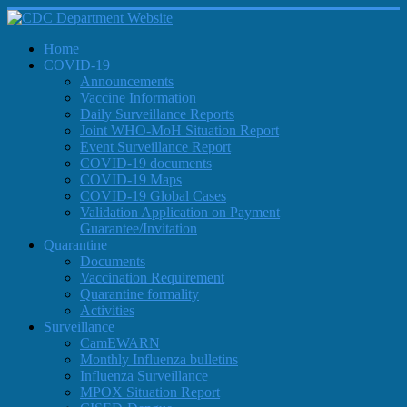
Home
COVID-19
Announcements
Vaccine Information
Daily Surveillance Reports
Joint WHO-MoH Situation Report
Event Surveillance Report
COVID-19 documents
COVID-19 Maps
COVID-19 Global Cases
Validation Application on Payment
Guarantee/Invitation
Quarantine
Documents
Vaccination Requirement
Quarantine formality
Activities
Surveillance
CamEWARN
Monthly Influenza bulletins
Influenza Surveillance
MPOX Situation Report