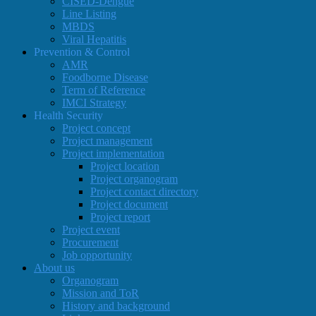
CISED-Dengue
Line Listing
MBDS
Viral Hepatitis
Prevention & Control
AMR
Foodborne Disease
Term of Reference
IMCI Strategy
Health Security
Project concept
Project management
Project implementation
Project location
Project organogram
Project contact directory
Project document
Project report
Project event
Procurement
Job opportunity
About us
Organogram
Mission and ToR
History and background