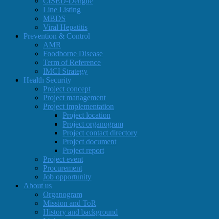
CISED-Dengue
Line Listing
MBDS
Viral Hepatitis
Prevention & Control
AMR
Foodborne Disease
Term of Reference
IMCI Strategy
Health Security
Project concept
Project management
Project implementation
Project location
Project organogram
Project contact directory
Project document
Project report
Project event
Procurement
Job opportunity
About us
Organogram
Mission and ToR
History and background