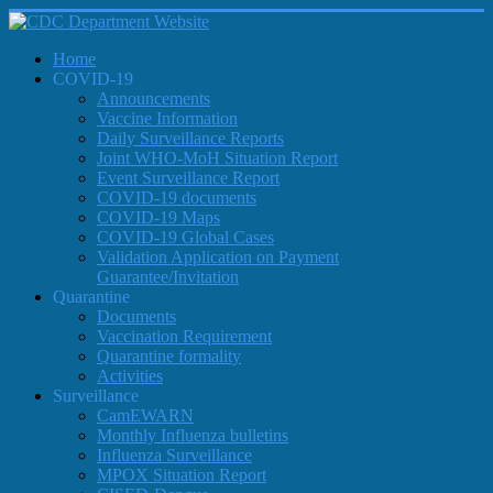
Home
COVID-19
Announcements
Vaccine Information
Daily Surveillance Reports
Joint WHO-MoH Situation Report
Event Surveillance Report
COVID-19 documents
COVID-19 Maps
COVID-19 Global Cases
Validation Application on Payment
Guarantee/Invitation
Quarantine
Documents
Vaccination Requirement
Quarantine formality
Activities
Surveillance
CamEWARN
Monthly Influenza bulletins
Influenza Surveillance
MPOX Situation Report