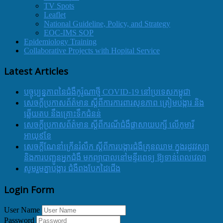
TV Spots
Leaflet
National Guideline, Policy, and Strategy
EOC-IMS SOP
Epidemiology Training
Collaborative Projects with Hopital Service
Latest Articles
បច្ចុប្បន្នភាពនៃជំងឺកូរ៉ូណាថ្មី COVID-19 នៅប្រទេសកម្ពុជា
សេចក្តីប្រកាសព័ត៌មាន ស្តីពីការការពារសុខភាព ត្រៀមបង្ការ និង
ឆ្លើយតប នឹងគ្រោះទឹកជំនន់
សេចក្តីប្រកាសព័ត៌មាន ស្តីពីករណីជំងឺផ្តាសាយបក្សី លើកុមារី
អាយុ៩ខែ
សេចក្ដីណែនាំក្រើនរំលឹក ស្ដីពីការបង្ការជំងឺគ្រុនឈាម ក្នុងរដូវវស្សា
និងការបញ្ជូនអ្នកជំងឺ មកព្យាបាលនៅមន្ទីរពេទ្យ ឱ្យទាន់ពេលវេលា
សូមរួមគ្នាបង្ការ ជំងឺពងបែកដៃជើង
Login Form
User Name
Password