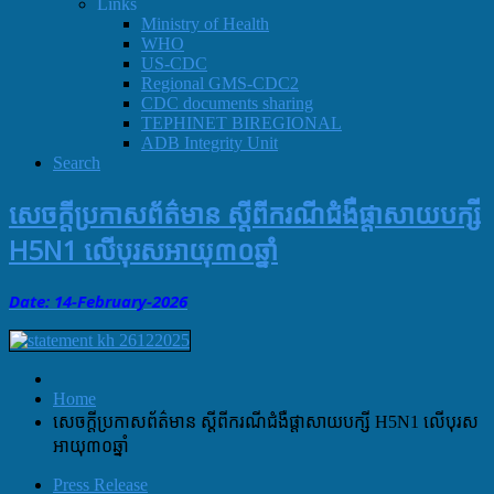
Links
Ministry of Health
WHO
US-CDC
Regional GMS-CDC2
CDC documents sharing
TEPHINET BIREGIONAL
ADB Integrity Unit
Search
សេចក្តីប្រកាសព័ត៌មាន ស្តីពីករណីជំងឺផ្តាសាយបក្សី
H5N1 លើបុរសអាយុ៣០ឆ្នាំ
Date: 14-Februar
y
-
2026
Home
សេចក្តីប្រកាសព័ត៌មាន ស្តីពីករណីជំងឺផ្តាសាយបក្សី H5N1 លើបុរស
អាយុ៣០ឆ្នាំ
Press Release