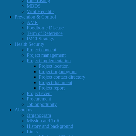
Line Listing
MBDS
Viral Hepatitis
Prevention & Control
AMR
Foodborne Disease
Term of Reference
IMCI Strategy
Health Security
Project concept
Project management
Project implementation
Project location
Project organogram
Project contact directory
Project document
Project report
Project event
Procurement
Job opportunity
About us
Organogram
Mission and ToR
History and background
Links