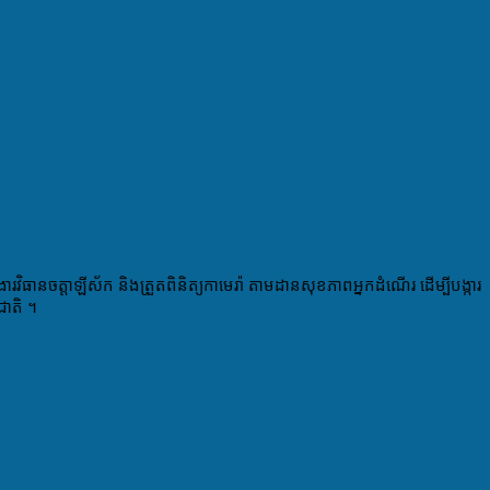
ងារវិធាន​ចត្តាឡីស័ក​ និងត្រួត​ពិនិត្យ​កាមេរ៉ា​ តាម​ដាន​សុខភាព​អ្នកដំណេីរ​ ដេីម្បី​បង្ការ​
ជាតិ​ ។