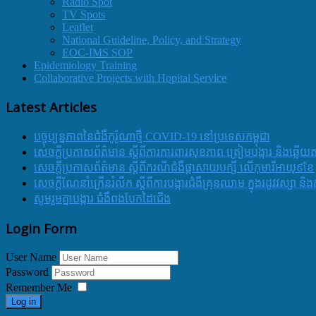
Radio Spot
TV Spots
Leaflet
National Guideline, Policy, and Strategy
EOC-IMS SOP
Epidemiology Training
Collaborative Projects with Hopital Service
Latest Articles
បច្ចុប្បន្នភាពនៃជំងឺកូរ៉ូណាថ្មី COVID-19 នៅប្រទេសកម្ពុជា
សេចក្តីប្រកាសព័ត៌មាន ស្តីពីការការពារសុខភាព ត្រៀមបង្ការ និងឆ្លើយ
សេចក្តីប្រកាសព័ត៌មាន ស្តីពីករណីជំងឺផ្តាសាយបក្សី លើកុមារីអាយុ៩ខែ
សេចក្ដីណែនាំក្រើនរំលឹក ស្ដីពីការបង្ការជំងឺគ្រុនឈាម ក្នុងរដូវវស្សា 
សូមរួមគ្នាបង្ការ ជំងឺពងបែកដៃជើង
Login Form
User Name
Password
Remember Me
Log in