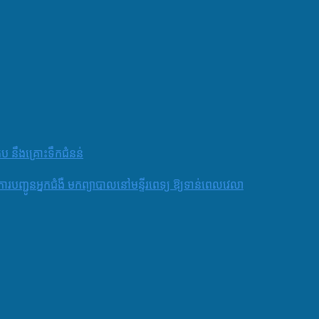
តប នឹងគ្រោះទឹកជំនន់
និងការបញ្ជូនអ្នកជំងឺ មកព្យាបាលនៅមន្ទីរពេទ្យ ឱ្យទាន់ពេលវេលា