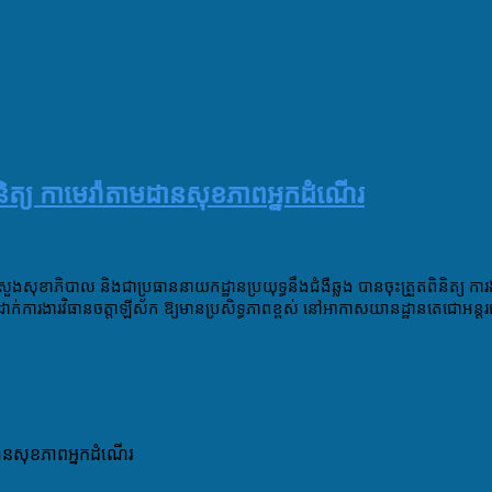
ិនិត្យ​ កាមេរ៉ា​តាម​ដាន​សុខភាព​អ្នកដំណេីរ​
ក្រសួង​សុខាភិបាល​ និង​ជា​ប្រធាន​នាយកដ្ឋាន​ប្រយុទ្ធ​នឹង​ជំងឺឆ្លង​ បានចុះ​ត្រួតពិនិត្យ​ ការ
កដាក់​ការងារវិធាន​ចត្តាឡីស័ក ឱ្យមាន​ប្រសិទ្ធភាព​ខ្ពស់​ នៅ​អាកាសយានដ្ឋាន​តេជោ​អន្តរ
​ដាន​សុខភាព​អ្នកដំណេីរ​