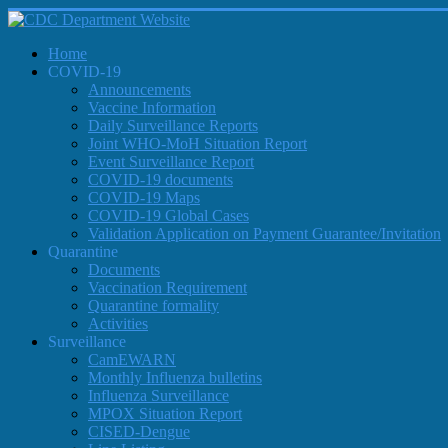
Home
COVID-19
Announcements
Vaccine Information
Daily Surveillance Reports
Joint WHO-MoH Situation Report
Event Surveillance Report
COVID-19 documents
COVID-19 Maps
COVID-19 Global Cases
Validation Application on Payment Guarantee/Invitation
Quarantine
Documents
Vaccination Requirement
Quarantine formality
Activities
Surveillance
CamEWARN
Monthly Influenza bulletins
Influenza Surveillance
MPOX Situation Report
CISED-Dengue