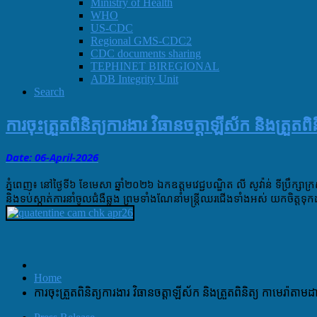
Ministry of Health
WHO
US-CDC
Regional GMS-CDC2
CDC documents sharing
TEPHINET BIREGIONAL
ADB Integrity Unit
Search
ការចុះ​ត្រួតពិនិត្យ​ការងារ វិធាន​ចត្តាឡីស័ក​ និងត្រួត​ព
Date: 06-April
-
2026
ភ្នំពេញ​៖ នៅថ្ងៃ​ទី​៦​ ខែ​មេសា​ ឆ្នាំ​២០២៦
ឯកឧត្ដម​វេជ្ជបណ្ឌិត​ លី​ សូវ៉ាន់​ ទីប្រឹក្សា​
និងទប់ស្កាត់​ការនាំ​ចូលជំងឺឆ្លង​ ព្រមទាំង​ណែនាំ​មន្រ្តី​ឈរជេីងទាំងអស់ យកចិត្ត​ទុ
Home
ការចុះ​ត្រួតពិនិត្យ​ការងារ វិធាន​ចត្តាឡីស័ក​ និងត្រួត​ពិនិត្យ​ កាមេរ៉ា​តាម