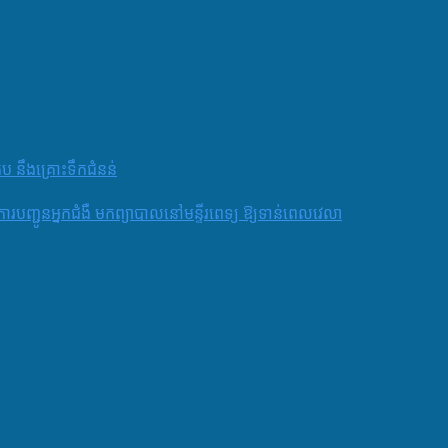
តប នឹងគ្រោះទឹកជំនន់
និងការបញ្ជូនអ្នកជំងឺ មកព្យាបាលនៅមន្ទីរពេទ្យ ឱ្យទាន់ពេលវេលា