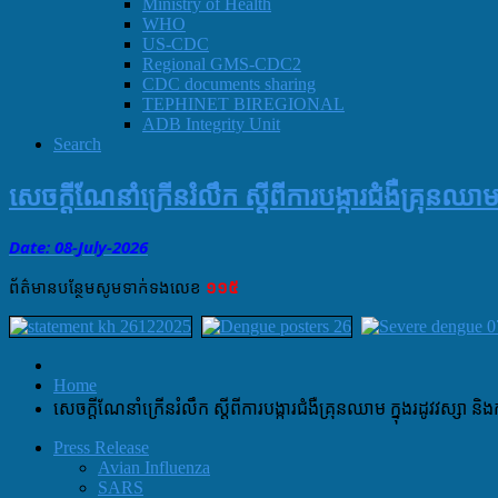
Ministry of Health
WHO
US-CDC
Regional GMS-CDC2
CDC documents sharing
TEPHINET BIREGIONAL
ADB Integrity Unit
Search
សេចក្ដីណែនាំក្រើនរំលឹក ស្ដីពីការបង្ការជំងឺគ្រុនឈា
Date: 08-July
-
2026
ព័ត៌មាន​បន្ថែម​សូម​ទាក់ទង​លេខ​
១១៥
Home
សេចក្ដីណែនាំក្រើនរំលឹក ស្ដីពីការបង្ការជំងឺគ្រុនឈាម ក្នុងរដូវវស្សា 
Press Release
Avian Influenza
SARS