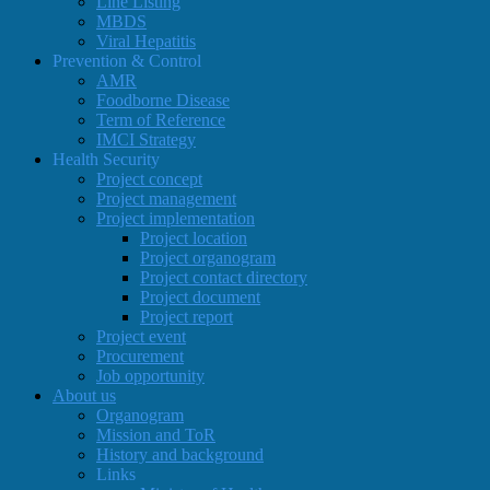
Line Listing
MBDS
Viral Hepatitis
Prevention & Control
AMR
Foodborne Disease
Term of Reference
IMCI Strategy
Health Security
Project concept
Project management
Project implementation
Project location
Project organogram
Project contact directory
Project document
Project report
Project event
Procurement
Job opportunity
About us
Organogram
Mission and ToR
History and background
Links