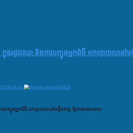
ម ក្នុងរដូវវស្សា និងការបញ្ជូនអ្នកជំងឺ មកព្យាបាលនៅមន
និងការបញ្ជូនអ្នកជំងឺ មកព្យាបាលនៅមន្ទីរពេទ្យ ឱ្យទាន់ពេលវេលា