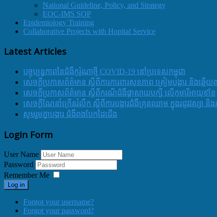
National Guideline, Policy, and Strategy
EOC-IMS SOP
Epidemiology Training
Collaborative Projects with Hopital Service
Latest Articles
បច្ចុប្បន្នភាពនៃជំងឺកូរ៉ូណាថ្មី COVID-19 នៅប្រទេសកម្ពុជា
សេចក្តីប្រកាសព័ត៌មាន ស្តីពីការការពារសុខភាព ត្រៀមបង្ការ និងឆ្លើយ
សេចក្តីប្រកាសព័ត៌មាន ស្តីពីករណីជំងឺផ្តាសាយបក្សី លើកុមារីអាយុ៩ខែ
សេចក្ដីណែនាំក្រើនរំលឹក ស្ដីពីការបង្ការជំងឺគ្រុនឈាម ក្នុងរដូវវស្សា 
សូមរួមគ្នាបង្ការ ជំងឺពងបែកដៃជើង
Login Form
User Name
Password
Remember Me
Log in
Forgot your username?
Forgot your password?