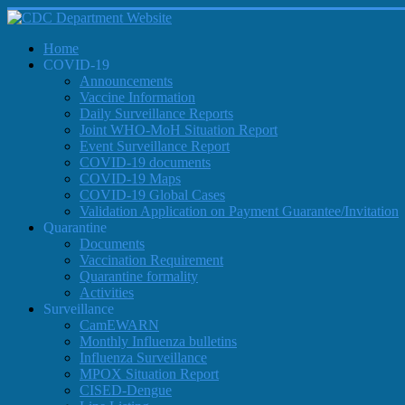
Home
COVID-19
Announcements
Vaccine Information
Daily Surveillance Reports
Joint WHO-MoH Situation Report
Event Surveillance Report
COVID-19 documents
COVID-19 Maps
COVID-19 Global Cases
Validation Application on Payment Guarantee/Invitation
Quarantine
Documents
Vaccination Requirement
Quarantine formality
Activities
Surveillance
CamEWARN
Monthly Influenza bulletins
Influenza Surveillance
MPOX Situation Report
CISED-Dengue