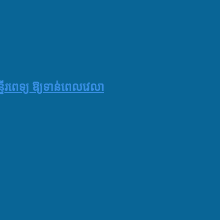
្ទីរពេទ្យ ឱ្យទាន់ពេលវេលា