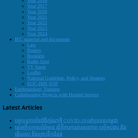
Year 2016
Year 2017
Year 2020
Year 2021
Year 2022
Year 2023
Year 2024
IEC material and documents
Law
Posters
Booklets
Radio Spot
TV Spots
Leaflet
National Guideline, Policy, and Strategy
EOC-IMS SOP
Epidemiology Training
Collaborative Projects with Hopital Service
Latest Articles
បច្ចុប្បន្នភាពនៃជំងឺកូរ៉ូណាថ្មី COVID-19 នៅប្រទេសកម្ពុជា
សេចក្តីប្រកាសព័ត៌មាន ស្តីពីការការពារសុខភាព ត្រៀមបង្ការ និង
ឆ្លើយតប នឹងគ្រោះទឹកជំនន់