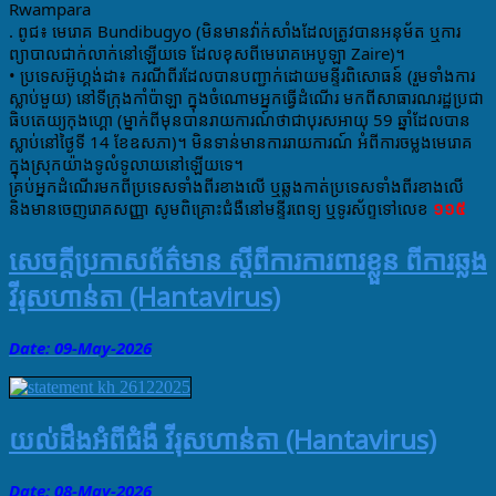
Rwampara
. ពូជ៖ មេរោគ Bundibugyo (មិនមានវ៉ាក់សាំងដែលត្រូវបានអនុម័ត ឬការ
ព្យាបាលជាក់លាក់នៅឡេីយទេ ដែលខុស​ពីមេរោគអេបូឡា Zaire)។
• ប្រទេសអ៊ូហ្គង់ដា៖ ករណីពីរដែលបានបញ្ជាក់ដោយមន្ទីរពិសោធន៍ (រួមទាំងការ
ស្លាប់មួយ) នៅទីក្រុងកាំប៉ាឡា ក្នុងចំណោមអ្នកធ្វើដំណើរ មកពីសាធារណរដ្ឋប្រជា
ធិបតេយ្យកុងហ្គោ (ម្នាក់ពីមុនបានរាយការណ៍ថាជាបុរសអាយុ 59 ឆ្នាំដែលបាន
ស្លាប់នៅថ្ងៃទី 14 ខែឧសភា)។ មិនទាន់មានការរាយការណ៍ អំពីការចម្លងមេរោគ 
ក្នុងស្រុកយ៉ាងទូលំទូលាយនៅឡើយទេ។
គ្រប់​អ្នក​ដំណើរ​មកពី​ប្រទេស​ទាំងពីរខាងលេី​ ឬ​ឆ្លង​កាត់​ប្រទេស​ទាំង​ពីរ​ខាងលេី​ 
និងមានចេញរោគ​សញ្ញា​ សូម​ពិគ្រោះ​ជំងឺ​នៅ​មន្ទីរពេទ្យ​ ឬទូរស័ព្ទទៅលេខ​ 
១១៥
សេចក្តីប្រកាសព័ត៌មាន ស្តីពីការការពារខ្លួន ពីការឆ្លង
វីរុសហាន់តា (Hantavirus)
Date: 09-May
-
2026
យល់​ដឹងអំពី​ជំងឺ​ វីរុស​ហាន់តា (Hantavirus)
Date: 08-May
-
2026