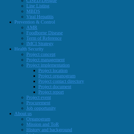
CISED-Dengue
Line Listing
MBDS
Viral Hepatitis
Prevention & Control
AMR
Foodborne Disease
Term of Reference
IMCI Strategy
Health Security
Project concept
Project management
Project implementation
Project location
Project organogram
Project contact directory
Project document
Project report
Project event
Procurement
Job opportunity
About us
Organogram
Mission and ToR
History and background