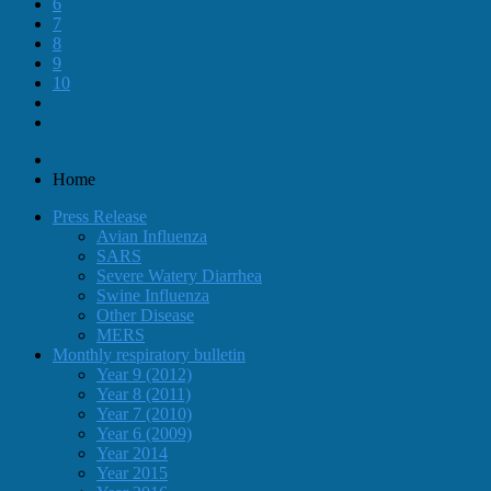
6
7
8
9
10
Home
Press Release
Avian Influenza
SARS
Severe Watery Diarrhea
Swine Influenza
Other Disease
MERS
Monthly respiratory bulletin
Year 9 (2012)
Year 8 (2011)
Year 7 (2010)
Year 6 (2009)
Year 2014
Year 2015