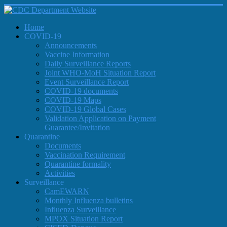
Home
COVID-19
Announcements
Vaccine Information
Daily Surveillance Reports
Joint WHO-MoH Situation Report
Event Surveillance Report
COVID-19 documents
COVID-19 Maps
COVID-19 Global Cases
Validation Application on Payment
Guarantee/Invitation
Quarantine
Documents
Vaccination Requirement
Quarantine formality
Activities
Surveillance
CamEWARN
Monthly Influenza bulletins
Influenza Surveillance
MPOX Situation Report