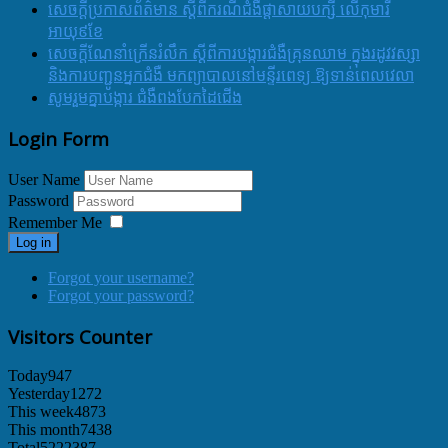
សេចក្តីប្រកាសព័ត៌មាន ស្តីពីករណីជំងឺផ្តាសាយបក្សី លើកុមារី
អាយុ៩ខែ
សេចក្ដីណែនាំក្រើនរំលឹក ស្ដីពីការបង្ការជំងឺគ្រុនឈាម ក្នុងរដូវវស្សា
និងការបញ្ជូនអ្នកជំងឺ មកព្យាបាលនៅមន្ទីរពេទ្យ ឱ្យទាន់ពេលវេលា
សូមរួមគ្នាបង្ការ ជំងឺពងបែកដៃជើង
Login Form
User Name
Password
Remember Me
Log in
Forgot your username?
Forgot your password?
Visitors Counter
Today
947
Yesterday
1272
This week
4873
This month
7438
Total
5222387