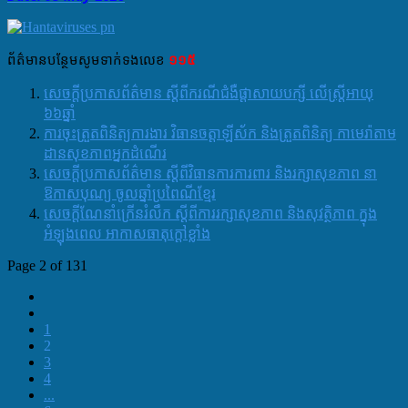
ព័ត៌មាន​បន្ថែម​សូម​ទាក់ទង​លេខ​
១១៥
សេចក្តីប្រកាសព័ត៌មាន ស្តីពីករណីជំងឺផ្តាសាយបក្សី លើស្ត្រីអាយុ
៦៦ឆ្នាំ
ការចុះ​ត្រួតពិនិត្យ​ការងារ វិធាន​ចត្តាឡីស័ក​ និងត្រួត​ពិនិត្យ​ កាមេរ៉ា​តាម​
ដាន​សុខភាព​អ្នកដំណេីរ​
សេចក្តីប្រកាសព័ត៌មាន ស្តីពីវិធានការការពារ និងរក្សាសុខភាព នា
ឱកាសបុណ្យ ចូលឆ្នាំប្រពៃណីខ្មែរ
សេចក្តីណែនាំក្រើនរំលឹក ស្តីពីការរក្សាសុខភាព និងសុវត្ថិភាព ក្នុង
អំឡុងពេល អាកាសធាតុក្តៅខ្លាំង
Page 2 of 131
1
2
3
4
...