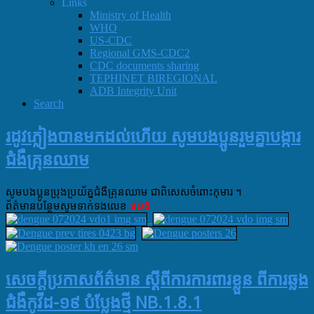
Links
Ministry of Health
WHO
US-CDC
Regional GMS-CDC2
CDC documents sharing
TEPHINET BIREGIONAL
ADB Integrity Unit
Search
រដូវភ្លៀងបានមកដល់ហេីយ​ សូមបងប្អូនរួមគ្នាបង្ការ
ជំងឺគ្រុនឈាម
សូមបងប្អូនប្រុងប្រយ័ត្នជំងឺគ្រុនឈាម​ ជាពិសេសចំពោះកុមារ​ ។
ព័ត៌មាន​បន្ថែម​សូម​ទាក់ទង​លេខ​
១១៥
សេចក្តីប្រកាសព័ត៌មាន ស្តីពីការការពារខ្លួន ពីការឆ្លង
ជំងឺកូវីដ-១៩ បំប្លែងថ្មី NB.1.8.1