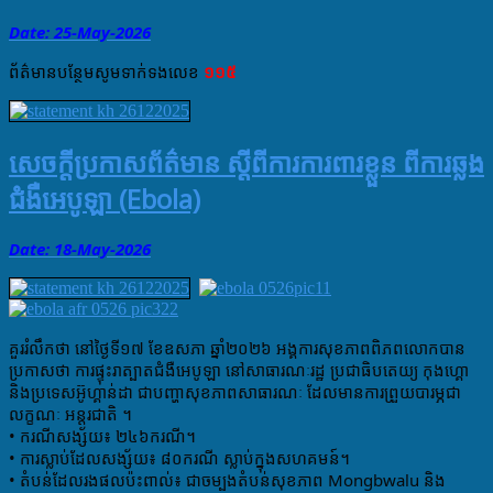
Date: 25-May
-
2026
ព័ត៌មាន​បន្ថែម​សូម​ទាក់ទង​លេខ​
១១៥
សេចក្តីប្រកាសព័ត៌មាន ស្តីពីការការពារខ្លួន ពីការឆ្លង
ជំងឺអេបូឡា (Ebola)
Date: 18-May
-
2026
គួររំលឹកថា នៅថ្ងៃទី​១៧​ ខែ​ឧសភា​ ឆ្នាំ​២០២៦​ អង្គការ​សុខភាពពិភពលោក​បាន​
ប្រកាសថា​ ការផ្ទុះរាត្បាតជំងឺអេបូឡា​ នៅ​សាធារណៈ​រដ្ឋ​ ប្រជាធិបតេយ្យ​ កុងហ្គោ​ 
និង​ប្រទេស​អ៊ូហ្គាន់ដា​ ជាបញ្ហា​សុខភាព​សាធារណៈ​ ដែល​មានការព្រួយ​បារម្ភជា​
លក្ខណៈ​ អន្តរជាតិ​ ។
• ករណីសង្ស័យ៖ ២៤៦ករណី។
• ការស្លាប់ដែលសង្ស័យ៖ ៨០ករណី ស្លាប់ក្នុងសហគមន៍។
• តំបន់ដែលរងផលប៉ះពាល់៖ ជាចម្បងតំបន់សុខភាព Mongbwalu និង 