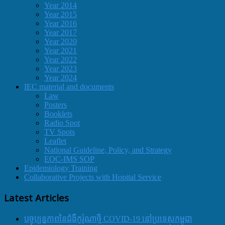
Year 2014
Year 2015
Year 2016
Year 2017
Year 2020
Year 2021
Year 2022
Year 2023
Year 2024
IEC material and documents
Law
Posters
Booklets
Radio Spot
TV Spots
Leaflet
National Guideline, Policy, and Strategy
EOC-IMS SOP
Epidemiology Training
Collaborative Projects with Hopital Service
Latest Articles
បច្ចុប្បន្នភាពនៃជំងឺកូរ៉ូណាថ្មី COVID-19 នៅប្រទេសកម្ពុជា