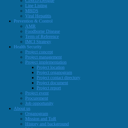
CISED-Dengue
Line Listing
MBDS
Viral Hepatitis
Prevention & Control
AMR
Foodborne Disease
Term of Reference
IMCI Strategy
Health Security
Project concept
Project management
Project implementation
Project location
Project organogram
Project contact directory
Project document
Project report
Project event
Procurement
Job opportunity
About us
Organogram
Mission and ToR
History and background