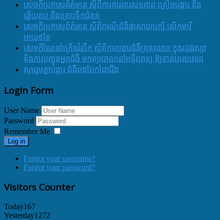
សេចក្តីប្រកាសព័ត៌មាន ស្តីពីការការពារសុខភាព ត្រៀមបង្ការ និង
ឆ្លើយតប នឹងគ្រោះទឹកជំនន់
សេចក្តីប្រកាសព័ត៌មាន ស្តីពីករណីជំងឺផ្តាសាយបក្សី លើកុមារី
អាយុ៩ខែ
សេចក្ដីណែនាំក្រើនរំលឹក ស្ដីពីការបង្ការជំងឺគ្រុនឈាម ក្នុងរដូវវស្សា
និងការបញ្ជូនអ្នកជំងឺ មកព្យាបាលនៅមន្ទីរពេទ្យ ឱ្យទាន់ពេលវេលា
សូមរួមគ្នាបង្ការ ជំងឺពងបែកដៃជើង
Login Form
User Name
Password
Remember Me
Log in
Forgot your username?
Forgot your password?
Visitors Counter
Today
167
Yesterday
1272