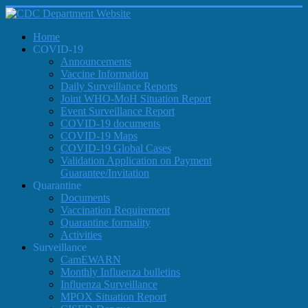
Home
COVID-19
Announcements
Vaccine Information
Daily Surveillance Reports
Joint WHO-MoH Situation Report
Event Surveillance Report
COVID-19 documents
COVID-19 Maps
COVID-19 Global Cases
Validation Application on Payment
Guarantee/Invitation
Quarantine
Documents
Vaccination Requirement
Quarantine formality
Activities
Surveillance
CamEWARN
Monthly Influenza bulletins
Influenza Surveillance
MPOX Situation Report