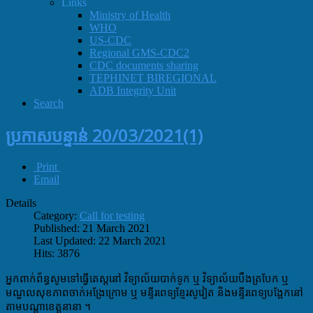
Links
Ministry of Health
WHO
US-CDC
Regional GMS-CDC2
CDC documents sharing
TEPHINET BIREGIONAL
ADB Integrity Unit
Search
ប្រកាសបន្ទាន់ 20/03/2021(1)
Print
Email
Details
Category:
Call for testing
Published: 21 March 2021
Last Updated: 22 March 2021
Hits: 3876
អ្នកពាក់ព័ន្ធសូមទៅធ្វេីតេស្តនៅ​ វិទ្យាល័យ​បាក់ទូក​ ឬ​ វិទ្យាល័យ​បឹង​ត្របែក​ ឬ 
មណ្ឌលសុខភាពចាក់អង្រែក្រោម​ ឬ មន្ទីរ​ពេទ្យខ្មែរសូវៀត​ និងមន្ទីរពេទ្យបង្អែកនៅ
តាមបណ្តាខេត្តនានា​ ។